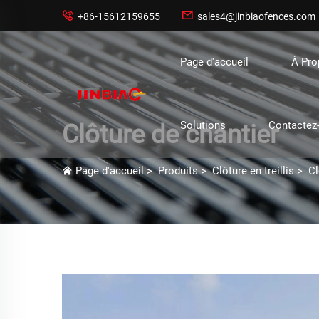


+86-15612159655
sales4@jinbiaofences.com
Page d'accueil
À Pr
Solutions
Contactez
Clôture de chantier
Page d'accueil
>
Produits
>
Clôture en treillis
>
Cl