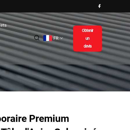
jets
Obtenir
FR
un
devis
poraire Premium