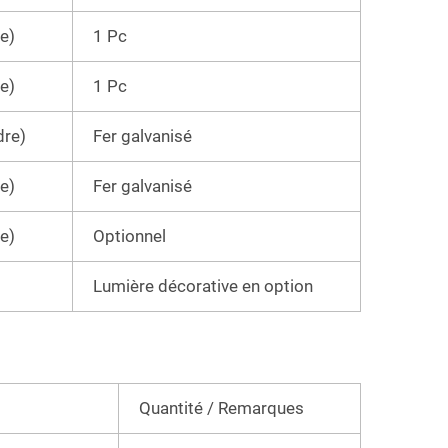
e)
1 Pc
e)
1 Pc
dre)
Fer galvanisé
e)
Fer galvanisé
e)
Optionnel
Lumière décorative en option
Quantité / Remarques