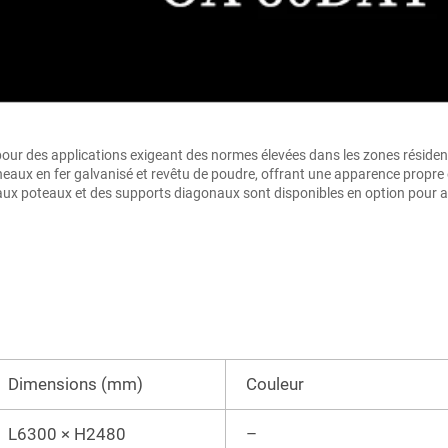
r des applications exigeant des normes élevées dans les zones résidentiell
eaux en fer galvanisé et revêtu de poudre, offrant une apparence propre e
 aux poteaux et des supports diagonaux sont disponibles en option pour amé
Dimensions (mm)
Couleur
L6300 × H2480
–