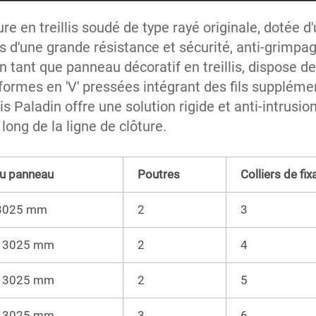
ure en treillis soudé de type rayé originale, dotée d
s d'une grande résistance et sécurité, anti-grimpage,
 tant que panneau décoratif en treillis, dispose de 
ormes en 'V' pressées intégrant des fils suppléme
lis Paladin offre une solution rigide et anti-intrusio
long de la ligne de clôture. 
du panneau
Poutres
Colliers de fix
 3025 mm
2
3
× 3025 mm
2
4
× 3025 mm
2
5
× 3025 mm
3
6