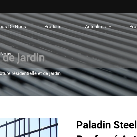
opos De Nous
Produits
Actualités
Pro
-Nous
 de jardin
ôture résidentielle et de jardin
Paladin Stee