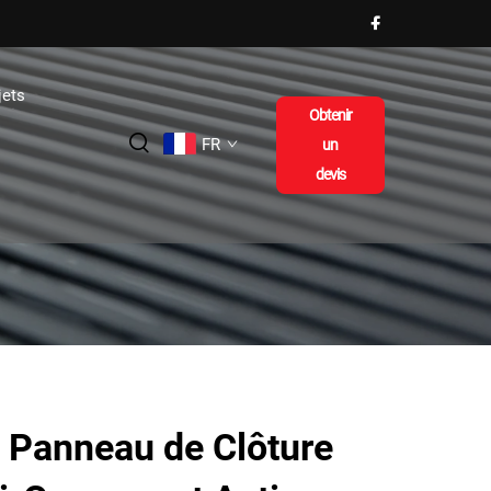
jets
Obtenir
FR
un
devis
l Panneau de Clôture