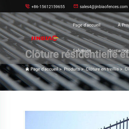


+86-15612159655
sales4@jinbiaofences.com
Page d'accueil
À Pr
Solutions
Contactez
Clôture résidentielle et
Page d'accueil
>
Produits
>
Clôture en treillis
>
Cl