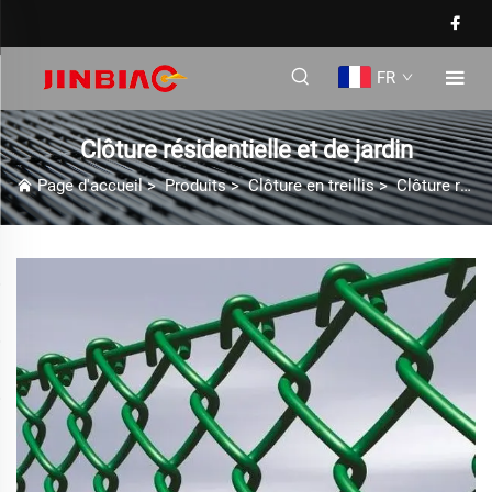
FR
Clôture résidentielle et de jardin
Page d'accueil
>
Produits
>
Clôture en treillis
>
Clôture résidentielle et de jardin