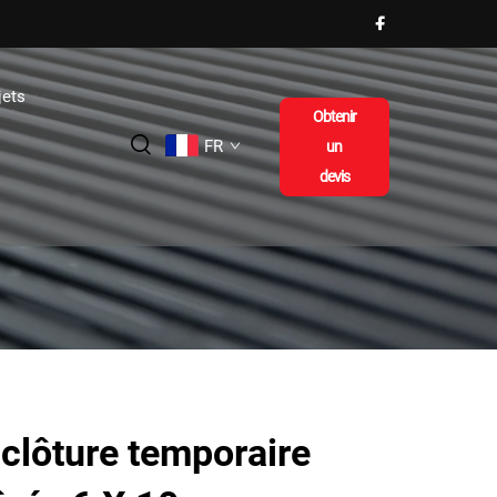
jets
Obtenir
FR
un
devis
clôture temporaire