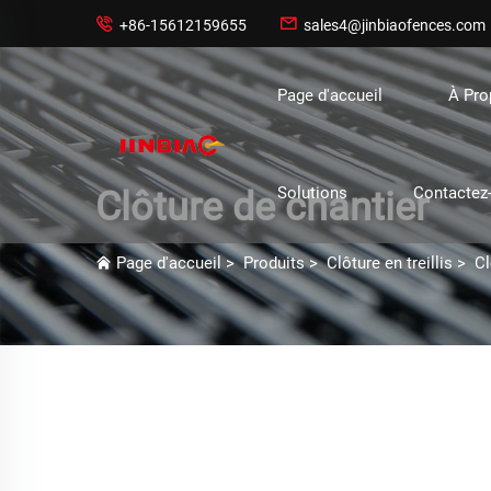


+86-15612159655
sales4@jinbiaofences.com
Page d'accueil
À Pr
Solutions
Contactez
Clôture de chantier
Page d'accueil
>
Produits
>
Clôture en treillis
>
Cl