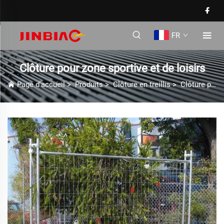
FR
Clôture pour zone sportive et de loisirs
Page d'accueil
>
Produits
>
Clôture en treillis
>
Clôture pour zone sportive et de loisirs