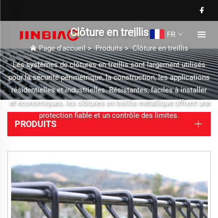
Clôture en treillis
FR
Page d'accueil
>
Produits
>
Clôture en treillis
Les systèmes de clôtures en treillis sont largement utilisés
pour la sécurité périmétrique, la construction, les applications
résidentielles et industrielles. Résistantes, faciles à installer
et économiques, les clôtures en treillis métallique offrent une
protection fiable et un contrôle des limites.
PRODUITS