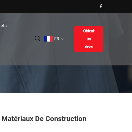
jets
Obtenir
FR
un
devis
s Matériaux De Construction