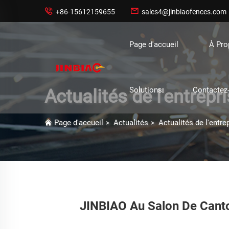


+86-15612159655
sales4@jinbiaofences.com
Page d'accueil
À Pr
Solutions
Contactez
Actualités de l'entrepr
Page d'accueil
>
Actualités
>
Actualités de l'entre
JINBIAO Au Salon De Canton