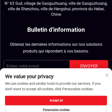
N° 63 Sud, village de Gaoguzhuang, ville de Gaoguzhuang,
ville de Shenzhou, ville de Hengshui, province du Hebei,
Chine
Bulletin d'information
Obtenez les dernières informations sur nos solutions
produits qui répondent à vos besoins.
ENVOYER
We value your privacy
We use cookies and similar tools to provide our services. If you
don't want to accept all cookies, click Personalize cookies.
Droits d'auteur © Hebei Jinbiao Construction Materials
Accept all
Tech Corp., Ltd. Tous droits réservés -
Politique de
Personalize cookies
confidentialité
-
BLOG