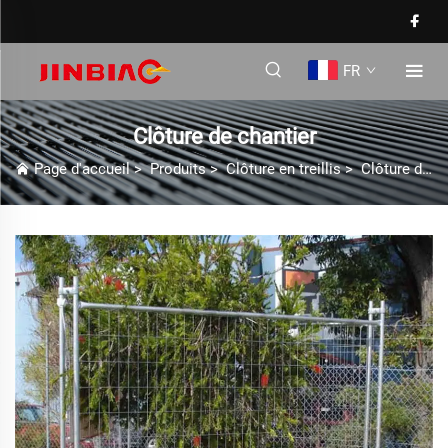
FR
Clôture de chantier
Page d'accueil
>
Produits
>
Clôture en treillis
>
Clôture de chantier