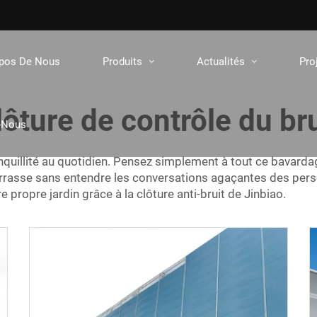
opos De Nous
Produits
Actualités
Pro
lôture de contrôle du bru
-Nous
tranquillité au quotidien. Pensez simplement à tout ce bavar
terrasse sans entendre les conversations agaçantes des perso
e propre jardin grâce à la clôture anti-bruit de Jinbiao.