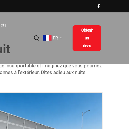
jets
Obtenir
FR
un
it
devis
dage insupportable et imaginez que vous pourriez
nnes à l'extérieur. Dites adieu aux nuits