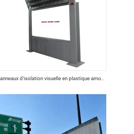
Panneaux d'isolation visuelle en plastique amovibles Barrière absorbante de bruit Clôture anti-bruit Barrière anti-vent Clôture anti-bruit Mur antibruit