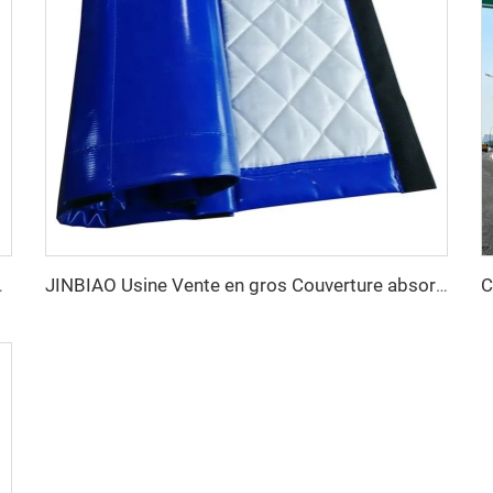
ti-bruit, blocage du bruit JB-HQ-O014
JINBIAO Usine Vente en gros Couverture absorbante insonore étanche Filet Pare-bruit Couverture anti-bruit pour Chantier