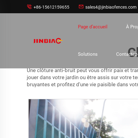


+86-15612159655
sales4@jinbiaofences.com
Page d’accueil
À Pr
C
Solutions
Contactez
Une clôture anti-bruit peut vous offrir paix et 
jouer dans votre jardin ou être assis sur votre 
bruyantes et profitez d'une vie paisible dans votr