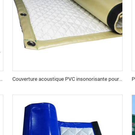
que de couleur multiple, filet pare-son, rideaux insonorisants, couverture anti-bruit
Couverture acoustique PVC insonorisante pour usage industriel et domestique, rideaux anti-bruit pour isolation sonore