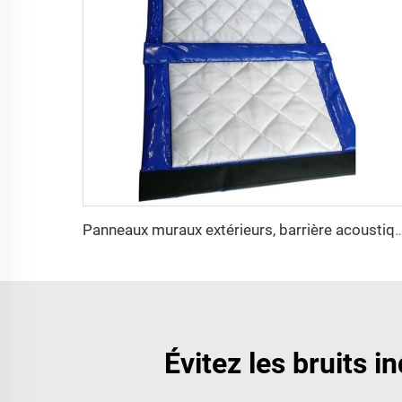
Panneaux muraux extérieurs, barrière acoustique pour clôture insonore et
Évitez les bruits i