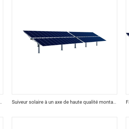
 de suivi de panneau solaire lourd à un axe structure en acier avec service de découpe
Suiveur solaire à un axe de haute qualité montage facile module plat double verre système solaire 10kW excellent rapport qualité-prix en acier