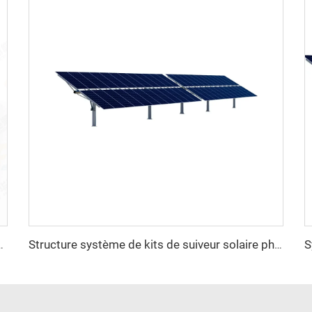
oltaïque lourde en acier avec service de découpe à prix avantageux
Structure système de kits de suiveur solaire photovoltaïque à un axe lourd en acier du fabricant professionnel