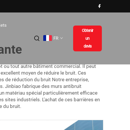
jets
Obtenir
FR
un
ante
devis
t ou tout autre bâtiment commercial. Il peut
 excellent moyen de réduire le bruit. Ces
res de réduction du bruit Notre entreprise,
s. Jinbiao fabrique des murs antibruit
un matériau spécial particulièrement efficace
s sites industriels. L'achat de ces barrières en
 du bruit.