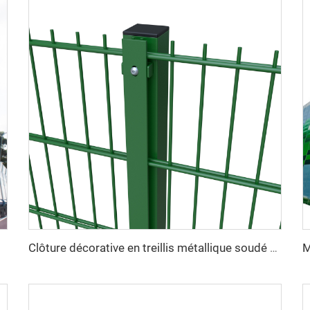
Clôture décorative en treillis métallique soudé haute sécurité, revêtement en vinyle vert, double fil 868, maille 2D pour jardin