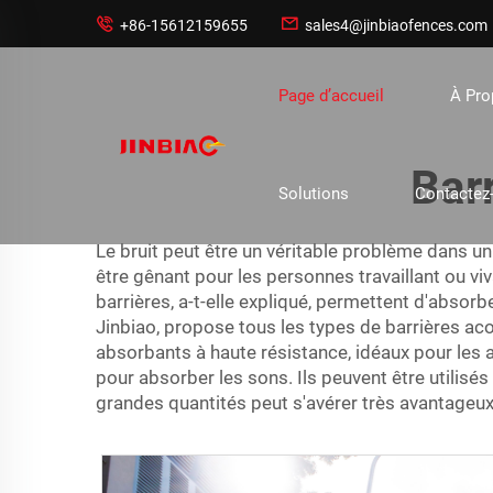


+86-15612159655
sales4@jinbiaofences.com
Page d’accueil
À Pr
Bar
Solutions
Contactez
Le bruit peut être un véritable problème dans u
être gênant pour les personnes travaillant ou vi
barrières, a-t-elle expliqué, permettent d'absorbe
Jinbiao, propose tous les types de barrières aco
absorbants à haute résistance, idéaux pour les 
pour absorber les sons. Ils peuvent être utilisés
grandes quantités peut s'avérer très avantageux