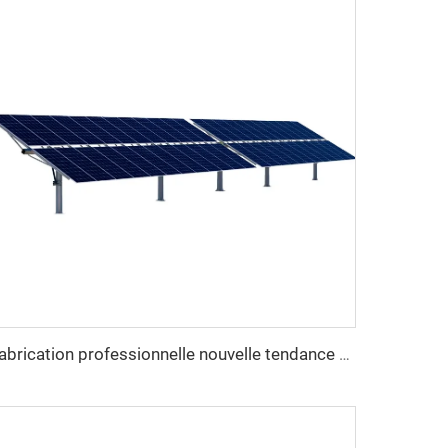
Fabrication professionnelle nouvelle tendance kit de suiveur solaire 1MW à un axe lourd en acier système de suivi solaire uniaxial découpe sur mesure