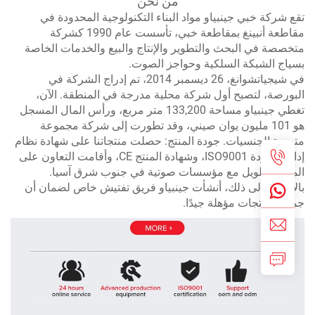
من نحن
ع شركة خبي جينبياو مواد البناء التكنولوجية المحدودة في
مقاطعة أنبينغ بمقاطعة خبي، تأسست عام 1990 كشركة
خصصة في البحث والتطوير والإنتاج والبيع والخدمات الخاصة
ياج الشبكة السلكية وحواجز الصوت.
في شيجياتشوانغ، 26 ديسمبر 2014، تم إدراج الشركة في
بورصة، لتصبح أول شركة محلية مدرجة في المنطقة. الآن،
تغطي جينبياو مساحة 133,200 متر مربع، ورأس المال المسجل
هو 101 مليون يوان صيني، وقد تطورت إلى شركة مجموعة
عددة الجنسيات. جودة المنتج: حصلت منتجاتنا على شهادة نظام
إدارة الجودة ISO9001، وشهادة المنتج CE، وأقامت التعاون على
مدى الطويل مع مؤسسات صوتية في جنوب شرق آسيا.
لإضافة إلى ذلك، أنشأت جينبياو فريق تفتيش خاص لضمان أن
يع المنتجات مؤهلة جيدًا.