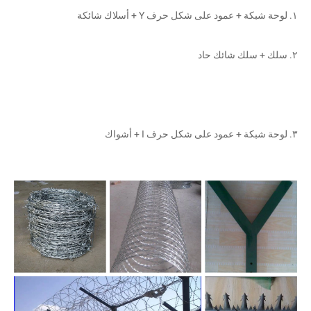
ف Y + أسلاك شائكة 
ائك حاد 
 حرف I + أشواك 