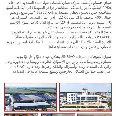
يباي جينبياو 
تأسست شركة هيباي للتقنيات مواد البناء المحدودة في عام 
1986 كمصنّع لأسوار الشبكة السلكية وحواجز الضوضاء في مقاطعة أنبينغ 
بمقاطعة خبي بالصين. يغطي مصنعنا مساحة 133200 متر مربع، ويضم 
حوالي 400 موظف وأكثر من 60 فنيًا. رأس المال المسجل للشركة هو 
110 مليون، وفي 26 ديسمبر 2014، تم إدراج الشركة في سوق الأسهم، 
تُصبح أول شركة محلية مدرجة في المنطقة. 
ودة المنتج: 
لقد حصلت منتجات جينبياو على شهادة نظام إدارة الجودة 
ISO9001 وشهادة نظام إدارة الصحة والسلامة المهنية وشهادة نظام 
الإدارة البيئية. بالإضافة إلى ذلك، أنشأت جينبياو فريقًا خاصًا لفحص الجودة 
ضمان أن تكون جميع المنتجات مؤهلة تمامًا. 
وق المنتج: 
تُباع منتجات JINBIAO بشكل جيد داخليًا وخارجيًا بجودة 
ممتازة وسعر مناسب. ومن بين الأسواق الخارجية روسيا وسنغافورة ودبي 
والولايات المتحدة وكندا وأستراليا واليابان وغيرها. وقد حازت JINBIAO 
لى تقييم جيد من العملاء الخارجيين وتتمتع بسمعة عالية في الصناعة. 