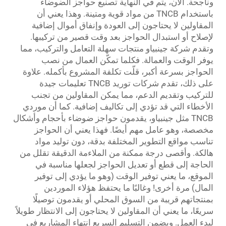
وناجحة. الآن، يتم في النهاية تصنيع حواجز الضوضاء
باستخدام TNCB من مواد قوية ومتينة. وهذا يعني أن
المقاولين لا يحتاجون إلى العودة وإنفاق أموال إضافية
لإصلاح أو استبدال الحواجز بعد وقت قصير من تركيبها.
وتقدم شركة جينبياو منتجات سهلة التعامل والتركيب، مما
يوفر الوقت والعمالة. فكلما تمكّن العمال من نصب
الحواجز بسرعة أكبر، قلّت تكلفة المشروع بأكمله. علاوة
على ذلك، تقدم شركات توريد TNCB تعليمات جيدة
للتركيب وتقديم الدعم، مما يمكن المقاولين من تجنب
الأخطاء التي قد تؤدي إلى تكاليف إضافية. كما أن موردي
TNCB مثل جينبياو، يقدمون حواجز ضوضاء بأحجام وأشكال
مخصصة، وهو عامل مهم أيضًا. فهذا يعني أن الحواجز
تناسب مواقع التطوير المختلفة بدقة، دون توليد مواد
هالكة. وأقصى درجة ممكنة من الملاءمة الدقيقة تقلل من
الحاجة إلى قطع أو تعديل الحواجز لجعلها مناسبة في
الموقع، ما يعني توفير الوقت (وهو ما يؤدي إلى توفير
المال) مرة أخرى! وغالبًا ما يحتفظ هؤلاء الموردين
بمنتجاتهم قريبة من السوق المحلي أو يقدمون توصيلًا
سريعًا، ما يعني أن المقاولين لا يحتاجون إلى الانتظار طويلاً
لبدء العمل. ويضمن التسليم السريع انتهاء المشاريع في