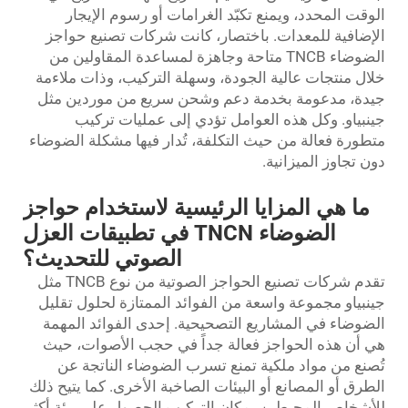
الوقت المحدد، ويمنع تكبّد الغرامات أو رسوم الإيجار
الإضافية للمعدات. باختصار، كانت شركات تصنيع حواجز
الضوضاء TNCB متاحة وجاهزة لمساعدة المقاولين من
خلال منتجات عالية الجودة، وسهلة التركيب، وذات ملاءمة
جيدة، مدعومة بخدمة دعم وشحن سريع من موردين مثل
جينبياو. وكل هذه العوامل تؤدي إلى عمليات تركيب
متطورة فعالة من حيث التكلفة، تُدار فيها مشكلة الضوضاء
دون تجاوز الميزانية.
ما هي المزايا الرئيسية لاستخدام حواجز
الضوضاء TNCN في تطبيقات العزل
الصوتي للتحديث؟
تقدم شركات تصنيع الحواجز الصوتية من نوع TNCB مثل
جينبياو مجموعة واسعة من الفوائد الممتازة لحلول تقليل
الضوضاء في المشاريع التصحيحية. إحدى الفوائد المهمة
هي أن هذه الحواجز فعالة جداً في حجب الأصوات، حيث
تُصنع من مواد ملكية تمنع تسرب الضوضاء الناتجة عن
الطرق أو المصانع أو البيئات الصاخبة الأخرى. كما يتيح ذلك
للأشخاص المحيطين بمكان التركيب الحصول على بيئة أكثر