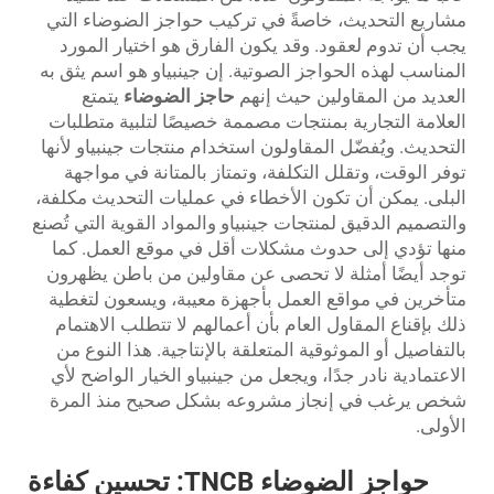
مشاريع التحديث، خاصةً في تركيب حواجز الضوضاء التي
يجب أن تدوم لعقود. وقد يكون الفارق هو اختيار المورد
المناسب لهذه الحواجز الصوتية. إن جينبياو هو اسم يثق به
العديد من المقاولين حيث إنهم
حاجز الضوضاء
يتمتع
العلامة التجارية بمنتجات مصممة خصيصًا لتلبية متطلبات
التحديث. ويُفضّل المقاولون استخدام منتجات جينبياو لأنها
توفر الوقت، وتقلل التكلفة، وتمتاز بالمتانة في مواجهة
البلى. يمكن أن تكون الأخطاء في عمليات التحديث مكلفة،
والتصميم الدقيق لمنتجات جينبياو والمواد القوية التي تُصنع
منها تؤدي إلى حدوث مشكلات أقل في موقع العمل. كما
توجد أيضًا أمثلة لا تحصى عن مقاولين من باطن يظهرون
متأخرين في مواقع العمل بأجهزة معيبة، ويسعون لتغطية
ذلك بإقناع المقاول العام بأن أعمالهم لا تتطلب الاهتمام
بالتفاصيل أو الموثوقية المتعلقة بالإنتاجية. هذا النوع من
الاعتمادية نادر جدًا، ويجعل من جينبياو الخيار الواضح لأي
شخص يرغب في إنجاز مشروعه بشكل صحيح منذ المرة
الأولى.
حواجز الضوضاء TNCB: تحسين كفاءة