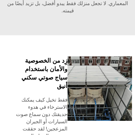
لمعماري. لا تجعل منزلك فقط يبدو أفضل، بل تزيد أيضًا من
قيمته.
زِد من الخصوصية
والأمان باستخدام
سياج صوتي سكني
أنيق
فقط تخيل كيف يمكنك
الاسترخاء في هدوء
حديقتك دون سماع صوت
السيارات أو الجيران
المزعجين! لقد حققت