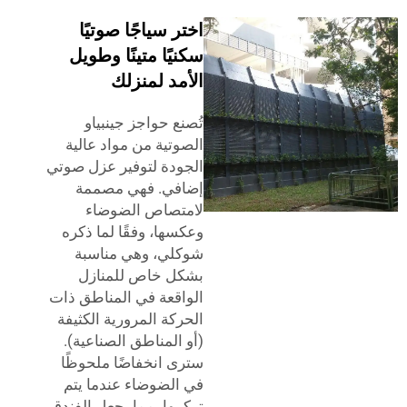
اختر سياجًا صوتيًا
سكنيًا متينًا وطويل
الأمد لمنزلك
تُصنع حواجز جينبياو
الصوتية من مواد عالية
الجودة لتوفير عزل صوتي
إضافي. فهي مصممة
لامتصاص الضوضاء
وعكسها، وفقًا لما ذكره
شوكلي، وهي مناسبة
بشكل خاص للمنازل
الواقعة في المناطق ذات
الحركة المرورية الكثيفة
(أو المناطق الصناعية).
سترى انخفاضًا ملحوظًا
في الضوضاء عندما يتم
تركيبها، مما يجعل الفندق