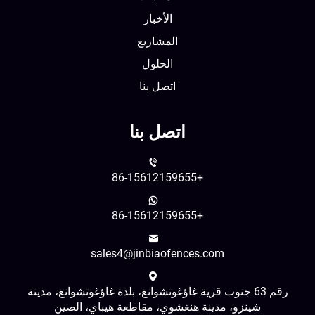
الأخبار
المشاريع
الحلول
اتصل بنا
اتصل بنا
+86-15612159655
+86-15612159655
sales4@jinbiaofences.com
رقم 63 جنوب قرية غاؤغوتشوانغ، بلدة غاؤغوتشوانغ، مدينة
شينزو، مدينة هنغشوي، مقاطعة هيباي، الصين