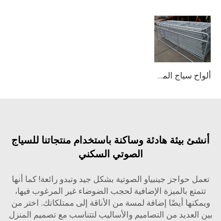
ألواح سياج المواشي من Lowes، سياج الأسلاك الشائكة للماشية، ألواح سياج لحظائر الخنازير
نشئ بيئة هادئة وساكنة باستخدام منتجاتنا للسياج
الصوتي السكني
عمل حواجز جينبياو الصوتية بشكل جيد وتبدو رائعة! كما أنها
تتمتع بالميزة الإضافية لحجب الضوضاء غير المرغوب فيها،
يمكنها أيضًا إضافة لمسة من الأناقة إلى ممتلكاتك. اختر من
ين العديد من التصاميم والأساليب لتتناسب مع تصميم المنزل