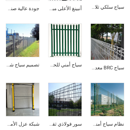
سياج سلكي ثلاثي الأبعاد للاستخدام المنزلي، سياج سلكي ملحوم متعرج
أنبينغ الأعلى مبيعًا سياج شبكي ملحوم مزخرف مطلي بـ PVC ألواح سياج أمنية ثلاثية الأبعاد أسعار المصنع
جودة عالية صندوق الجابيون المجلفن بالغمس الساخن سعر المصنع عرض سياج شبكي ملحوم ثقوب مربعة قابل للقطع والانحناء حسب الطلب
سياج أمني للحدود الخارجية سياج معدني مُغطّى بطبقة من مادة PVC سياج معدني قوي ومتين سياج شبكي وأبواب من الصلب تُستخدم يوميًا
تصميم سياج شرائح مائلة سياج فولاذي مجلفن بالغمس الساخن وطلاء بودرة طلاء بلاستيكي جديد على السياج والتعريشات والبوابات المعدنية
سياج BRC معدني مغلفن ومطلي بـ PVC على شكل قمة ملتفة، سياج مضاد للتسلق، بوابة سياج مغلفنة مطروحة على شكل مثلث، سنغافورة
نظام سياج أمني تجاري ومناطق عامة من بالادين قوي جداً لسياج الأمان في الفناء
سور فولاذي ثقيل من نوع بالادين مقاوم للقطع والصعود للاستخدام في الفناء وتطبيقات الأمان
شبكة عزل الأمان مقاومة للماء سياج الأمان للروبوتات لورشة المخزن سياج القضبان للبناء مواقع