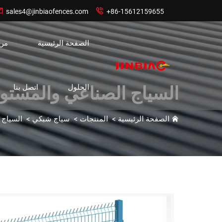


sales4@jinbiaofences.com
+86-15612159655
الصفحة الرئيسية
من
الحلول
اتصل بنا
السياج الصناعي والمستو
الصفحة الرئيسية
>
المنتجات
>
سياج شبكي
>
السياج 