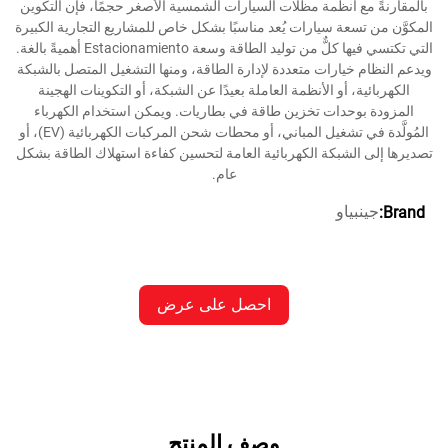
المقارنةً مع أنظمة مظلات السيارات الشمسية الأصغر حجمًا، فإن التكوين
مكوَّن من تسعة سيارات يُعد مناسبًا بشكل خاص للمشاريع التجارية الكبيرة
التي تكتسي فيها كلٌّ من توليد الطاقة وسعة Estacionamiento أهميةً بالغة.
دعم النظام خيارات متعددة لإدارة الطاقة، ومنها التشغيل المتصل بالشبكة
الكهربائية، أو الأنظمة العاملة بعيدًا عن الشبكة، أو التكوينات الهجينة
المزودة بوحدات تخزين طاقة في بطاريات. ويمكن استخدام الكهرباء
المُولَّدة في تشغيل المباني، أو محطات شحن المركبات الكهربائية (EV)، أو
ديرها إلى الشبكة الكهربائية العامة لتحسين كفاءة استهلاك الطاقة بشكل
عام.
جينبياو
Brand
احصل على عرض
أسعار
وصف المنتج