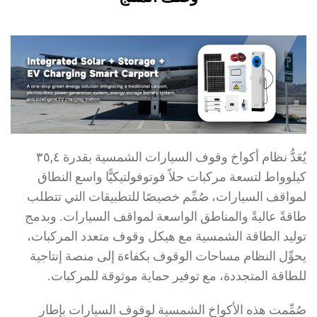
يُعَدُّ نظام أكواخ وقوف السيارات الشمسية بقدرة ٣٥,٤
لوواط لتسعة مركبات حلاً فوتوفولتيكيًّا واسع النطاق
واقف السيارات، صُمِّم خصيصًا للتطبيقات التي تتطلب
قةً عاليةً والمناطق الواسعة لمواقف السيارات. وبدمج
ليد الطاقة الشمسية مع هيكل وقوف متعدد المركبات،
وِّل النظام مساحات الوقوف بكفاءة إلى منصة إنتاجية
طاقة المتجددة، مع توفير حماية موثوقة للمركبات.
مِّمت هذه الأكواخ الشمسية لوقوف السيارات بإطار