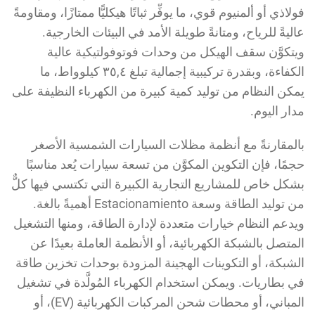
لاذي أو ألمنيوم قوي، ما يوفِّر ثباتًا هيكليًّا ممتازًا، ومقاومةً
ليةً للرياح، ومتانةً طويلة الأمد في البيئات الخارجية.
تكوَّن سقف الهيكل من وحدات فوتوفولتيكية عالية
الكفاءة، وبقدرة تركيبية إجمالية تبلغ ٣٥,٤ كيلوواط، ما
كن النظام من توليد كمية كبيرة من الكهرباء النظيفة على
ار اليوم.
لمقارنةً مع أنظمة مظلات السيارات الشمسية الأصغر
مًا، فإن التكوين المكوَّن من تسعة سيارات يُعد مناسبًا
كل خاص للمشاريع التجارية الكبيرة التي تكتسي فيها كلٌّ
من توليد الطاقة وسعة Estacionamiento أهميةً بالغة.
دعم النظام خيارات متعددة لإدارة الطاقة، ومنها التشغيل
متصل بالشبكة الكهربائية، أو الأنظمة العاملة بعيدًا عن
شبكة، أو التكوينات الهجينة المزودة بوحدات تخزين طاقة
 بطاريات. ويمكن استخدام الكهرباء المُولَّدة في تشغيل
المباني، أو محطات شحن المركبات الكهربائية (EV)، أو