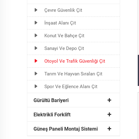
Çevre Güvenlik Çit
İnşaat Alanı Çit
Konut Ve Bahçe Çit
Sanayi Ve Depo Çit
Otoyol Ve Trafik Güvenliği Çit
Tarım Ve Hayvan Sıraları Çit
Spor Ve Eğlence Alanı Çit
Gürültü Bariyeri
Elektrikli Forklift
Güneş Paneli Montaj Sistemi