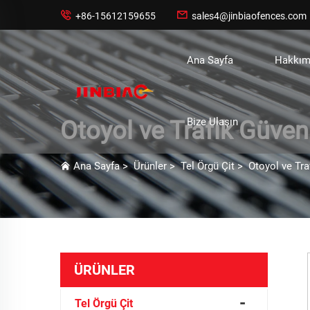


+86-15612159655
sales4@jinbiaofences.com
Ana Sayfa
Hakkım
Bize Ulaşın
Otoyol ve Trafik Güvenl
Ana Sayfa
>
Ürünler
>
Tel Örgü Çit
>
Otoyol ve Tra
ÜRÜNLER
Tel Örgü Çit