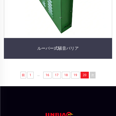
ルーバー式騒音バリア
...
前
1
16
17
18
19
20
次