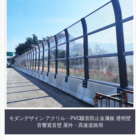
モダンデザイン アクリル・PVC騒音防止金属板 透明壁
音響遮音壁 屋外・高速道路用