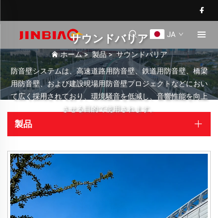
JA
サウンドバリア
ホーム
>
製品
>
サウンドバリア
防音壁システムは、高速道路用防音壁、鉄道用防音壁、橋梁
用防音壁、および建設現場用防音壁プロジェクトなどにおい
て広く採用されており、環境騒音を低減し、音響性能を向上
させる目的で使用されます。
製品