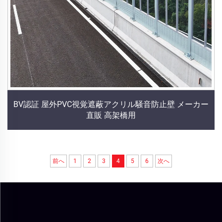
BV認証 屋外PVC視覚遮蔽アクリル騒音防止壁 メーカー
直販 高架橋用
前へ
1
2
3
4
5
6
次へ