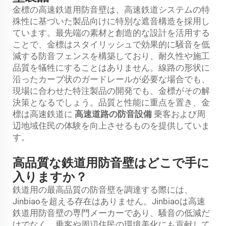
金標の高速鉄道用防音壁は、高速鉄道システムの特
殊性に基づいた製品向けに特別な遮音構造を採用し
ています。最先端の素材と創造的な設計を活用する
ことで、金標はスタイリッシュで効果的に騒音を低
減する防音フェンスを構築しており、耐久性や施工
品質を犠牲にすることはありません。線路の形状に
沿ったカーブ状のガードレールが必要な場合でも、
現場に合わせた特注製品の開発でも、金標がその解
決策となるでしょう。品質と性能に重点を置き、金
標は高速鉄道に
高速道路の防音設備
乗客および周
辺地域住民の体験を向上させるものを提供していま
す。
高品質な鉄道用防音壁はどこで手に
入りますか？
鉄道用の最高品質の防音壁を調達する際には、
Jinbiaoを超える存在はありません。Jinbiaoは高速
鉄道用防音壁の専門メーカーであり、騒音の低減だ
けでなく、乗客や周辺住民の環境美化にも貢献して