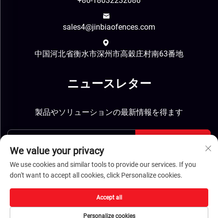
+86-18032232086
sales4@jinbiaofences.com
中国河北省衡水市深州市高穀庄村南63番地
ニュースレター
製品やソリューションの最新情報を得ます
送信
We value your privacy
We use cookies and similar tools to provide our services. If you
don't want to accept all cookies, click Personalize cookies.
Accept all
著作権 © ヘイベイ ジンビアオ 建設材料テクノロジー株式
Personalize cookies
会社 すべての権利予約 -
プライバシーポリシー
-
ブログ