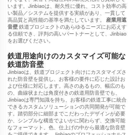
います。Jinbiaoは、耐久性に優れ、コスト効率の高
い製品／システムを提供する実績があり、一貫して
高品質と高性能の基準を満たしています。
産業用遮
音壁
鉄道プロジェクトのあらゆるニーズにお応えす
る信頼でき、評判の高いパートナーとして、Jinbiao
をお選びください。
鉄道用途向けのカスタマイズ可能な
鉄道防音壁
Jinbiaoは、鉄道プロジェクト向けにカスタマイズさ
れた防音壁を提供し、お客様の要件に応じた設計お
よび仕様に対応します。高さのあるもの、幅広のも
の、曲線状または角度付きの鉄道用防音壁でも、
Jinbiaoは専門知識を持ち、お客様の鉄道工事に統合
できるカスタムソリューションの共同開発が可能で
す。踏切部分に細部までこだわったデザインが必要
か、シンプルな構造でよいかに関わらず、交換可能
なフォーマット、色、仕上げの中から最適な防音壁
をご提供できます。Jinbiaoのプロフェッショナルス