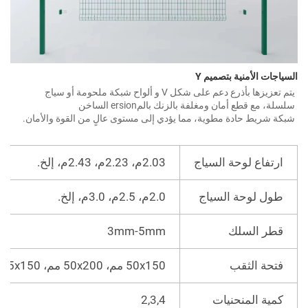
سياجات الأمنية بتصميم Y 
يتم تعزيزها بأذرع دعم على شكل V و ألواح شبكة ملحومة أو سياج 
سلة، مع قطع أمان ومغلفة بالزنك بالمersion الساخن 
بكة شريط حادة مطوية، مما يؤدي إلى مستوى عالٍ من القوة والأمان. 
ارتفاع لوحة السياج
2.03م، 2.23م، 2.43م، إلخ.
طول لوحة السياج
2.0م، 2.5م، 3.0م، إلخ.
قطر السلك
3mm-5mm
فتحة الثقب
50x150 مم، 50x200 مم، 55x150 مم، 55x200 مم
كمية المنحنيات
2,3,4