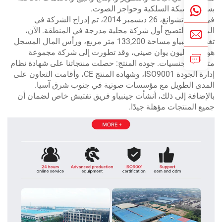
ياج الشبكة السلكية وحواجز الصوت.
في شيجياتشوانغ، 26 ديسمبر 2014، تم إدراج الشركة في
بورصة، لتصبح أول شركة محلية مدرجة في المنطقة. الآن،
تغطي جينبياو مساحة 133,200 متر مربع، ورأس المال المسجل
هو 101 مليون يوان صيني، وقد تطورت إلى شركة مجموعة
عددة الجنسيات. جودة المنتج: حصلت منتجاتنا على شهادة نظام
إدارة الجودة ISO9001، وشهادة المنتج CE، وأقامت التعاون على
مدى الطويل مع مؤسسات صوتية في جنوب شرق آسيا.
لإضافة إلى ذلك، أنشأت جينبياو فريق تفتيش خاص لضمان أن
يع المنتجات مؤهلة جيدًا.