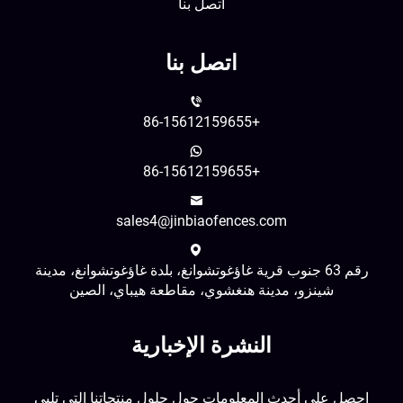
اتصل بنا
اتصل بنا
+86-15612159655
+86-15612159655
sales4@jinbiaofences.com
رقم 63 جنوب قرية غاؤغوتشوانغ، بلدة غاؤغوتشوانغ، مدينة
شينزو، مدينة هنغشوي، مقاطعة هيباي، الصين
النشرة الإخبارية
احصل على أحدث المعلومات حول حلول منتجاتنا التي تلبي