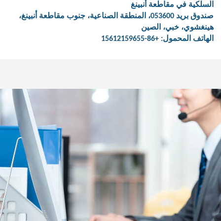
سلكية في مقاطعة أنبينغ
صندوق بريد 053600، المنطقة الصناعية، جنوب مقاطعة أنبينغ،
نغشوي، خبي، الصين
اتف المحمول: +86-15612159655