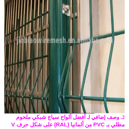
أفضل ألواح سياج شبكي ملحوم
مطلي بـ PVC من ألمانيا (RAL) على شكل حرف V