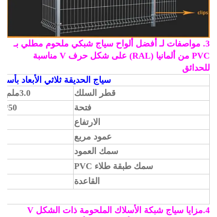
أفضل ألواح سياج شبكي ملحوم مطلي بـ
PVC من ألمانيا (RAL) على شكل حرف V مناسبة
حدائق
سياج الحديقة ثلاثي الأبعاد بأسلاك 
قطر السلك
3.0ملم-6.0ملم كقياسي، متاح حتى أقل من 14.0ملم
فتحة
50*100,50*120,50*150,50*200,75*150,75*200
الارتفاع
1.8-2.0م (كقياسي، متا
عمود مربع
سمك العمود
سمك طبقة طلاء PVC
القاعدة
4.مزايا سياج شبكة الأسلاك الملحومة ذات الشكل V