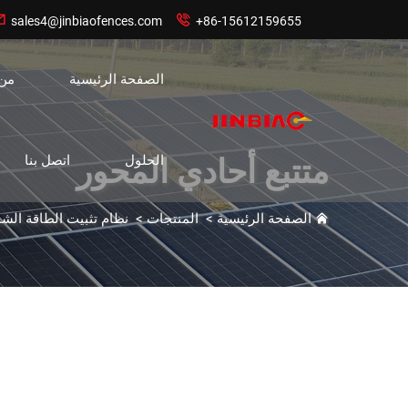


sales4@jinbiaofences.com
+86-15612159655
الصفحة الرئيسية
من
الحلول
اتصل بنا
متتبع أحادي المحور
الصفحة الرئيسية
>
المنتجات
>
نظام تثبيت الطاقة الش