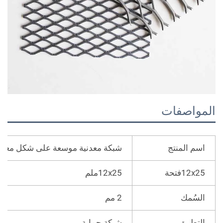
لمواصفات
اسم المنتج
شبكة معدنية موسعة على شكل معين م
12x25فتحة
12x25ملم
السُمك
2 مم
التطبيق
شبكة حماية