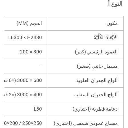
لنوع أ   
مكون
الحجم (MM)
الأَبْعَادُ الكُلِّيَّةُ
L6300 × H2480
العمود الرئيسي (كبير)
300 × 200
مسمار جانبي (صغير)
–
ألواح الجدران العلوية
600 × 3000 (×6 قطعة)
ألواح الجدران السفلية
400 × 3000 (×2 قطعة)
دعامة قطرية (اختياري)
L50
مصباح عمودي شمسي (اختياري)
250×250 / 200×200