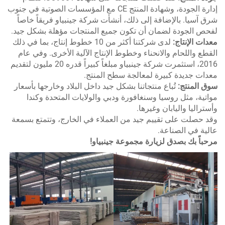
إدارة الجودة، وشهادة المنتج CE مع المؤسسات الصوتية في جنوب
ق آسيا. بالإضافة إلى ذلك، أنشأت شركة جينبياو فريقاً خاصاً
حص الجودة لضمان أن تكون جميع المنتجات مؤهلة بشكل جيد.
دات الإنتاج:
لدى شركتنا أكثر من 10 خطوط إنتاج، بما في ذلك
قطع واللحام والانحناء وخطوط الإنتاج الآلية الأخرى. وفي عام
2016، استثمرت شركة جينبياو مبلغاً كبيراً قدره 20 مليون لتقديم
دات جديدة كبيرة لمعالجة سطح المنتج.
ق المنتج:
تُباع منتجاتنا بشكل جيد داخل البلاد وخارجها بأسعار
اتية، مثل روسيا وسنغافورة ودبي والولايات المتحدة وكندا
ستراليا واليابان وغيرها.
د حصلت على تقييم جيد من العملاء في الخارج، وتتمتع بسمعة
لية في الصناعة.
حباً بك بصدق لزيارة مجموعة جينبياو!