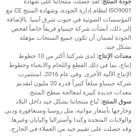
دة المنتج:
لقد حصلت منتجاتنا على شهادة
ISO9001 لنظام إدارة الجودة، وشهادة المنتج CE مع
لمؤسسات الصوتية في جنوب شرق آسيا. بالإضافة
ى ذلك، أنشأت شركة جينبياو فريقاً خاصاً لفحص
لجودة لضمان أن تكون جميع المنتجات مؤهلة
شكل جيد.
دات الإنتاج:
لدى شركتنا أكثر من 10 خطوط
تاج، بما في ذلك القطع واللحام والانحناء وخطوط
الإنتاج الآلية الأخرى. وفي عام 2016، استثمرت
شركة جينبياو مبلغاً كبيراً قدره 20 مليون لتقديم
عدات جديدة كبيرة لمعالجة سطح المنتج.
وق المنتج:
تُباع منتجاتنا بشكل جيد داخل البلاد
ارجها بأسعار مواتية، مثل روسيا وسنغافورة ودبي
لولايات المتحدة وكندا وأستراليا واليابان وغيرها.
قد حصلت على تقييم جيد من العملاء في الخارج،