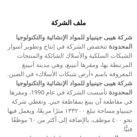
ملف الشركة
كة هيبى جينبياو للمواد الإنشائية والتكنولوجيا
لمحدودة
تتخصص الشركة في إنتاج وتطوير أسوار
شبكات السلكية والأسلاك الشائكة والمنتجات
مرتبطة بها، ومقرها أنبينغ، وهي مدينة أنبينغ
لمعروفة باسم «أرض شبكات الأسلاك» في الصين.
كة هيبى جينبياو للمواد الإنشائية والتكنولوجيا
لمحدودة
تأسست الشركة في عام 1990، ومقرها
ي مقاطعة آن بينغ بمقاطعة خبي. وتغطي شركة
جينبياو مساحة تبلغ ١٣٣٢٠٠ مترًا مربعًا، ويعمل فيها
نحو ٤٠٠ موظف، بالإضافة إلى أكثر من ٦٠ موظفًا
يًّا.