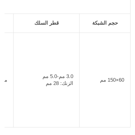
حجم الشبكة
قطر السلك
3.0 مم-5.0 مم
60×150 مم
مغلف ب
الزنك: 28 مم