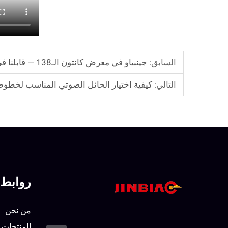
السابق:
جينبياو في معرض كانتون الـ138 — قابلنا في القاعة 13.1، الجناح G48
التالي:
كيفية اختيار الحائل الصوتي المناسب لخطوط
روابط 
من نحن
المنتجات