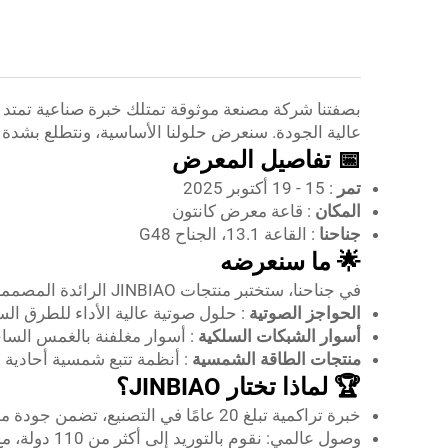
بصفتنا شركة مصنعة موثوقة تمتلك خبرة صناعية تمتد إلى 20 عا
عالية الجودة. سنعرض حلولنا الأساسية، ونتطلع بشدة
📅 تفاصيل المعرض
تمر
: 15 - 19 أكتوبر 2025
المكان
: قاعة معرض كانتون
جناحنا
: القاعة 13.1، الجناح G48
🌟 ما سنعرضه
في جناحنا، ستختبر منتجات JINBIAO الرائدة المصممة خصيصًا لمشاريع البنية التحتية والزراعة والطاقة الجديدة:
الحواجز الصوتية
: حلول صوتية عالية الأداء للطرق الس
أسوار الشبكات السلكية
: أسوار مغلفنة بالغمس الساخ
منتجات الطاقة الشمسية
: أنظمة تتبع شمسية أحادية 
🏆 لماذا تختار JINBIAO؟
خبرة تراكمية تبلغ 20 عامًا في التصنيع، تضمن جودة موثوقة للمنتجات.
وصول عالمي: نقوم بالتوريد إلى أكثر من 110 دولة، مع سجل حافل في الأسواق الدولية.