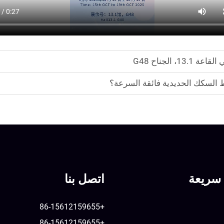
 السكك الحديدية فائقة السرعة؟
سريعة
اتصل بنا
+86-15612159655
+86-15612159655