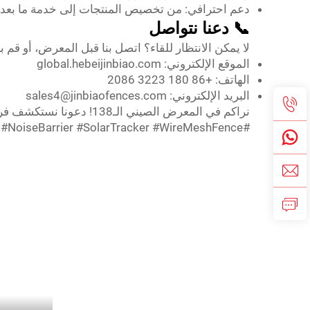
دعم احترافي: من تخصيص المنتجات إلى خدمة ما بعد الب
📞 دعنا نتواصل
لا يمكن الانتظار للقاء؟ اتصل بنا قبل المعرض، أو قم بز
الموقع الإلكتروني:
global.hebeijinbiao.com
الهاتف: +86 180 3223 2086
البريد الإلكتروني:
sales4@jinbiaofences.com
نراكم في المعرض الصيني الـ138! دعونا نستكشف فرص التعاون ونبني مستقبلاً أكثر خضرة وكفاءة معًا.
#CantonFair2025 #JINBIAOExhibition #NoiseBarrier #SolarTracker #WireMeshFence