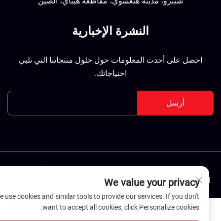
شينزو، مدينة هنغشوي، مقاطعة هيباي، الصين
النشرة الإخبارية
احصل على أحدث المعلومات حول حلول منتجاتنا التي تلبي
احتياجاتك.
أرسل
حقوق النشر © شركة خبي جينبياو لتكنولوجيا مواد البناء
لمحدودة. جميع الحقوق محفوظة -
سياسة الخصوصية
-
المدونة
We value your privacy
We use cookies and similar tools to provide our services. If you don't
want to accept all cookies, click Personalize cookies.