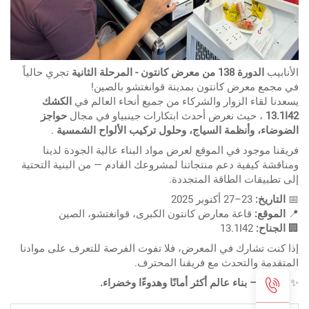
تجري حالياً
الدورة 138 من معرض كانتون - المرحلة الثانية
الأناب
في مجمع معرض كانتون بمدينة قوانغتشو بالصي
الكشك
يسعدنا لقاء الزوار والشركاء من جميع أنحاء العالم 
حواجز
، حيث نعرض أحدث ابتكارات جينبياو في مجال
13.1I
.
الضوضاء، وأنظمة السياج، وحلول تركيب الألواح الشمس
فريقنا موجود في الموقع لعرض مواد البناء عالية الجودة لدي
ومناقشة كيفية دعم منتجاتنا لمشروعك القادم — من البنية التحت
إلى تطبيقات الطاقة المتجدد
23–27 أكتوبر 2025
التاريخ:

قاعة معارض كانتون الكبرى، قوانغتشو، الصين
الموقع:

13.1I42
الجناح:

إذا كنت تشارك في المعرض، فلا تفوت الفرصة للتعرف على مواد
المتقدمة والتحدث مع فريقنا المحتر
جينبياو – بناء عالم أكثر أمانًا وهدوءًا وخضراء.