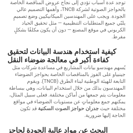
توجد عدة أسباب تؤدي إلى نجاح عروض المناقصة الخاصة
بالحواجز الصوتية لشركة TNCB، وأهمها التصميم عالي
الجودة. ويجب على المهندسين الميكانيكيين وضع تصميمٍ
يلبّي جميع المتطلبات التنظيمية — مثل تحقيق الحياد
الكربوني في موقع المصنع — دون أن يكون مكلفًا بشكلٍ
مفرط.
كيفية استخدام هندسة البيانات لتحقيق
كفاءة أكبر في معالجة ضوضاء النقل
يُسهم مهندسو بيانات المشاريع في مساعدة شركات مثل
جينبياو على الفوز بالمناقصات الخاصة بحواجز الضوضاء
التابعة للهيئة الوطنية لبناء الطرق (TNCB). ويقوم
المهندسون بذلك من خلال استخدام البيانات، وهي ببساطة
معلومات يتم جمعها من أماكن مختلفة. فعلى سبيل المثال،
يمكنهم جمع معلوماتٍ عن مستويات الضوضاء في مواقع
مختلفة حيث
جدران حواجز الصوت السكنية
قد تكون
الحاجة إليها ضرورية.
البحث عن مواد عالية الجودة لحاجز