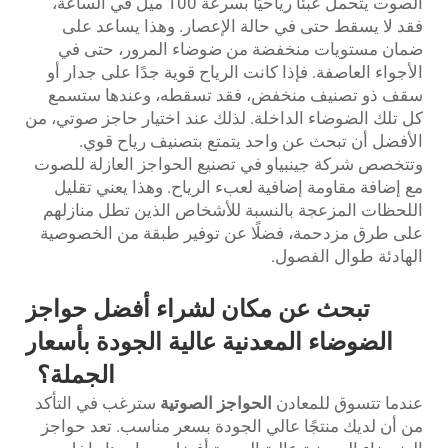
الصوت يتحمل عبئًا رياحيًا بسرعة 100 ميل في الساعة،
فقد لا يسقط حتى في حالة الإعصار. وهذا يساعد على
ضمان مستويات منخفضة من ضوضاء المرور، حتى في
الأجواء العاصفة. فإذا كانت الرياح قوية جدًا على جدار أو
سقف ذو تصنيف منخفض، فقد تسقطه، وعندها ستسمع
كل تلك الضوضاء الداخلة. لذلك عند اختيار حاجز صوتي، من
الأفضل أن تبحث عن واحد يتمتع بتصنيف رياح قوي.
وتتخصص شركة جينبياو في تصنيع الحواجز العازلة للصوت
مع إضافة مقاومة إضافية لعبء الرياح. وهذا يعني تقليل
اللحظات المزعجة بالنسبة للأشخاص الذين تطل منازلهم
على طرق مزدحمة، فضلًا عن توفير طبقة من الخصوصية
الهادئة طوال الفصول.
تبحث عن مكان لشراء أفضل حواجز
الضوضاء المعدنية عالية الجودة بأسعار
الجملة؟
عندما تتسوق للمعادن
الحواجز الصوتية
سترغب في التأكد
من أن لديك منتجًا عالي الجودة بسعر مناسب. تعد حواجز