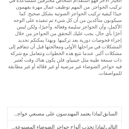
الخيار الآخر فهو استقدام أشخاص محترفين للمساعدة في
تركيب الحواجز. من المهم توظيف عمال مهرة يفهمون
جيدًا كيفية تركيب الحواجز الصوتية بشكل صحيح. كما
سيكونون متأكدين من أن كل شيء تم تنفيذه على الوجه
الأكمل، وأن الحواجز سليمة وفعالة. وأخيرًا، ولكن ليس
آخرًا بأي حال، يجب عليك التحقق من الحواجز من خلال
إجراء فحوصات دورية بعد تركيبها. وبهذا يمكنكم تحديد
المشكلات في مراحلها الأولى ومعالجتها قبل أن تتفاقم إلى
مشكلات أكبر. عندما تتبع هذه الخطوات وتتعامل مع شركة
ذات سمعة طيبة مثل جينبياو، فلن يكون هناك وقت تُعتبر
فيه حواجز الضوضاء غير مرضية أو غير فعّالة أو غير مطابقة
للمواصفات.
السابق:
لماذا يعتمد المهندسون على مصنعي حواجز الضوضاء للجسور باستخدام بيانات CFD
التالي:
لماذا تجذب ألواح حواجز الضوضاء المصنوعة من ميثيل ميثاكريلات (PMMA) المهندسين المعماريين الحضريين