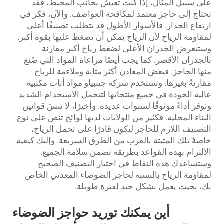
على سبيل المثال، إذا كنت تعيش بجانب المحيط، فقد
تحتاج إلى حاجز معتمد لمكافحة العواصف. والآن، فكر في
ارتفاع الجدار. فالأسوار الأطول قد تتطلب تصنيفًا أعلى
لمقاومة الرياح لأن الرياح يمكن أن تضغط عليها بقوة أكبر.
وستتعرض الجدران الأعلى لضغط رياح أكبر مقارنة
بالجدران الأقصر. كما يجب أيضًا مراعاة المواد التي صُنع
منها الحاجز. فبعض المعادن أكثر متانة وملاءمة للرياح
مقارنةً بغيرها. وتستخدم شركة جينبياو مواد أثاث مكتبية
عالية الجودة في جميع منتجاتها لتتحمل الاستخدام الشديد
وتوفر أداءً موثوقًا لسنوات عديدة. وأخيرًا، لا تنسَ قوانين
البناء المحلية. فكثير من الولايات لديها لوائح تنص على نوع
التصنيف اللازم للحاجز ليكون قادرًا على تحمل الرياح،
خاصةً تلك المثبتة بالقرب من الطرق السريعة. وإليك كيفية
الالتزام بهذه القواعد بطريقة تضمن سلامة الجميع.
وستساعدك هذه النقاط في اختيار التصنيف الصحيح
لمقاومة الرياح بالنسبة لحاجز الضوضاء المعدني الخاص
بك، بحيث يعمل بشكل جيد لفترة طويلة.
أين يمكنك توريد حواجز الضوضاء