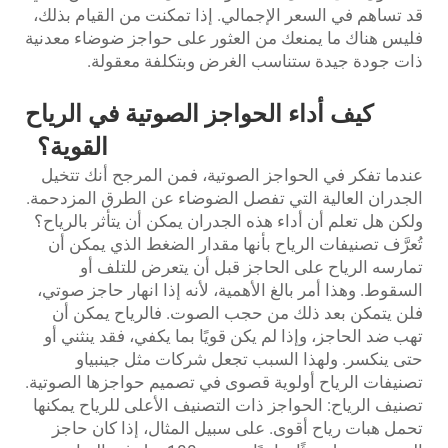
قد تساهم في السعر الإجمالي. إذا تمكنت من القيام بذلك،
فليس هناك ما يمنعك من العثور على حواجز ضوضاء معدنية
ذات جودة جيدة ستناسب الغرض وبتكلفة معقولة.
كيف أداء الحواجز الصوتية في الرياح
القوية؟
عندما تفكر في الحواجز الصوتية، فمن المرجح أنك تتخيل
الجدران العالية التي تفصل الضوضاء عن الطرق المزدحمة.
ولكن هل تعلم أن أداء هذه الجدران يمكن أن يتأثر بالرياح؟
تُعرَّف تصنيفات الرياح بأنها مقدار الضغط الذي يمكن أن
تمارسه الرياح على الحاجز قبل أن يتعرض للتلف أو
السقوط. وهذا أمر بالغ الأهمية، لأنه إذا انهار حاجز صوتي،
فلن يتمكن بعد ذلك من حجب الصوت. فالرياح يمكن أن
تهب ضد الحاجز، وإذا لم يكن قويًا بما يكفي، فقد ينثني أو
حتى ينكسر. ولهذا السبب تجعل شركات مثل جينبياو
تصنيفات الرياح أولوية قصوى في تصميم حواجزها الصوتية.
تصنيف الرياح: الحواجز ذات التصنيف الأعلى للرياح يمكنها
تحمل هبات رياح أقوى. على سبيل المثال، إذا كان حاجز