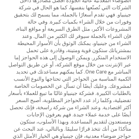
الضوضاء المعدنية عالية الجودة أفضل مصادرها داخل
الشركات التي تُصنّعها بنفسها، كما هو الحال في شركة
جينبياو. فهي تقدم أسعارًا بالجملة، مما يسمح لك بتحقيق
وفورات من خلال الشراء بكميات كبيرة. وفي حالة
المشروعات الأكبر، مثل الطرق السريعة أو مواقع البناء،
فإن الشراء بالجملة سيوفر لك الكثير من المال. وعند
الشراء من جينبياو، يمكنك الوثوق بأن الأسوار المحيطة
بمشترياتك ستكون قوية ومتينة، وقادرة على تحمل
الاستخدام المتكرر. ويمكن الوصول إلى هذه الحواجز إما
عبر الإنترنت من خلال موقع الشركة، أو عن طريق التواصل
المباشر مع One Care. كما يمكنهم مساعدتك في تحديد
الكمية المناسبة من الحواجز التي تحتاجها والنوع الأنسب
لمشروعك. وعليك أيضًا أن تسأل عن الخصومات الخاصة
بالطلبات الكبيرة. فشركة جينبياو غالبًا ما تبيع للعملاء بأسعار
تفضيلية، وكلما زاد عدد الحواجز المطلوبة، أصبح السعر
أكثر اقتصادية. وعند الشراء من شركة راسخة، فإنك تحصل
أيضًا على خدمة عملاء جيدة. فهم يعرفون الإجابات
ومستعدون لتقديم المساعدة. وبهذا الأسلوب، ستكون
متأكدًا من أنك تتخذ قرارًا سليمًا. وبالتالي، عند البحث عن
حواجز ضوضاء معدنية، فإن جينبياو هي الخيار الأمثل الذي