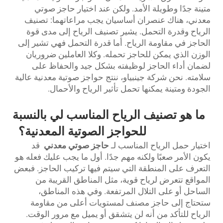
متينة جدًا وطويلة الأمد. ولكن عند اختيار حاجز صوتي
معدني، هناك عنصران أساسيان يجب مراعاتهما: تصنيف
الرياح وقدرة التحمل. يشير تصنيف الرياح إلى مدى قوة
الحاجز في مقاومة الرياح. أما قدرة التحمل فهي تشير إلى
الوزن الذي يمكن للحاجز تحمله. وكلا العاملين ضروريان
لضمان أداء الحاجز لوظيفته بشكل جيد والحفاظ على
سلامته. نحن شركة جينبياو، ننتج حواجز صوتية معدنية عالية
الجودة ومتينة يمكنها تحمل تأثير الرياح والأحمال.
ما هو تصنيف الرياح المناسب لي بالنسبة
للحواجز الصوتية المعدنية؟
اختيار حمل الرياح المناسب لـ
حاجز صوتي معدني
قد
يكون الأمر صعبًا ولكنه مهم جدًا. أول ما يجب عليك فعله هو
التعرف على المنطقة التي سيتم فيها تركيب الحاجز. فبعض
المواقع تتعرض لرياح قوية، مثل المناطق القريبة من
الساحل أو على التلال المرتفعة. وفي هذه المناطق،
ستحتاج إلى حاجز مصنف لمستويات أعلى من مقاومة
الرياح للتأكد من أنه لن يتشقق أو يميل مع مرور الوقت.