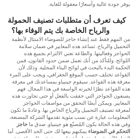
يوفر جودة عالية وأسعارًا معقولة للغاية.
كيف تعرف أن متطلبات تصنيف الحمولة
والرياح الخاصة بك يتم الوفاء بها؟
من المهم فقط عند إنشاء حاجز للضوضاء الامتثال لأنظمة
التحميل والرياح. تساعد هذه المعايير في ضمان سلامة
الحواجز وفعاليتها. والطاعة تعني الالتزام بجميع هذه
اللوائح. وللتأكد من أنك تعمل ضمن حدود القانون، فمن
الحكمة البدء بالبحث في لوائح البناء المحلية. وذلك لأن
القواعد تختلف حسب الموقع الجغرافي، ويجب على المرء
معرفة هذه القواعد. سيقوم جينبياو بمساعدتك في معرفة
هذه القواعد نظرًا لخبرته الواسعة في هذا المجال. فهم
يصنعون الحواجز التي حققت بالفعل أو حتى تجاوزت هذه
المعايير. ويمكن أيضًا التحقق من مواصفات الحواجز
لمعرفة تصنيف التحميل والرياح الخاص بها. وعادةً ما تكون
المعلومات عبارة عن نسب مئوية تقدمها الشركة المصنعة،
وفي هذه الحالة يكون المُصنّع هو جينبياو. صدق ما
حاجز
التحكم في الضوضاء
يمكنهم بيعها لك حتى الحد الأقصى. أما