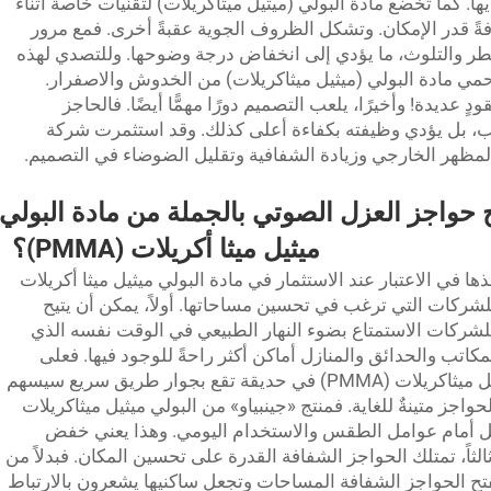
فاديها. كما تخضع مادة البولي (ميثيل ميثاكريلات) لتقنيات خاصة أثناء
فةً قدر الإمكان. وتشكل الظروف الجوية عقبةً أخرى. فمع مرور
طر والتلوث، ما يؤدي إلى انخفاض درجة وضوحها. وللتصدي لهذه
مي مادة البولي (ميثيل ميثاكريلات) من الخدوش والاصفرار.
ٍ عديدة! وأخيرًا، يلعب التصميم دورًا مهمًّا أيضًا. فالحاجز
ب، بل يؤدي وظيفته بكفاءة أعلى كذلك. وقد استثمرت شركة
اج حواجز العزل الصوتي بالجملة من مادة البولي
ميثيل ميثا أكريلات (PMMA)؟
ها في الاعتبار عند الاستثمار في مادة البولي ميثيل ميثا أكريلات
لشركات التي ترغب في تحسين مساحاتها. أولاً، يمكن أن يتيح
دام البولي ميثيل ميثاكريلات (PMMA) للشركات الاستمتاع بضوء النهار الطبيعي في الوقت نفسه الذي
كاتب والحدائق والمنازل أماكن أكثر راحةً للوجود فيها. فعلى
سبيل المثال، فإن إنشاء حاجز من البولي ميثيل ميثاكريلات (PMMA) في حديقة تقع بجوار طريق سريع سيسهم
 الحواجز متينةٌ للغاية. فمنتج «جينبياو» من البولي ميثيل ميثاكريلات
ه التحمّل أمام عوامل الطقس والاستخدام اليومي. وهذا يعني خفض
الثاً، تمتلك الحواجز الشفافة القدرة على تحسين المكان. فبدلاً من
تفتح الحواجز الشفافة المساحات وتجعل ساكنيها يشعرون بالارتباط