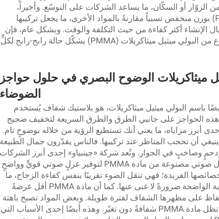
 الزوّار أو السكّان، ما يساعد الشركات على التوسّع. وأخيراً،
تتميّز حواجز البولي ميثيل ميثاكريلات (PMMA) بوزن منخفض نسبياً مقارنةً بالمواد الأخرى، ما يجعل تركيبها
ل الإنشاء أكثر كفاءة من حيث التكلفة والوقت. وبشكل عام، فإن
الاستثمار في حاجز «جينبياو» الصوتي المصنوع من البولي ميثيل ميثاكريلات (PMMA) يشكّل حالة رابح-رابح لكلٍّ
يل ميثاكريلات الوضوح البصري في حلول حواجز
الضوضاء
يلات (PMMA)، المعروف أيضًا باسم البولي ميثيل ميثاكريلات، هو بلاستيك شفاف يُستخدم
 هذه الحواجز على جانبي الطرق والطرق السريعة لتخفيف ضجيج
ى أبرز مزاياه، ما يعني أنك تستطيع الرؤية من خلاله بوضوحٍ تام.
ا ينبغي أن تحجب المناظر عند تركيبها. فالناس يقدّرون جمال الطبيعة
حمٍ وصاخبٍ في الجوار. وتُعد شركة «جينبياو» إحدى أبرز الشركات
العاملة في هذا المجال، والتي تُنتج حواجز عزل صوتي مصنوعة من مادة PMMA لتوفير عزلٍ صوتي قويٍّ وواضحٍ
احد. وتنبع شفافية مادة PMMA من خصائصها الفريدة؛ فهي تنقل الضوء تقريبًا بنفس كفاءة الزجاج، ما
يجعلها مثاليةً في الحالات التي تكون فيها الرؤية الواضحة ضرورةً لا غنى عنها. كما أن مادة PMMA أقل عرضةً
فاظ على مظهرها الشفاف لفترة طويلة. وبعض المواد تصبح باهتة
أو غير شفافة بعد مرور فترة من الزمن، بينما تظل مادة PMMA شفافةً دون تغيّر. وهذه أيضًا إحدى الأسباب التي