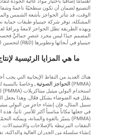
اهتمامًا إضافيًّا باختيار مواد عالية الجودة لت
التصنيع لضمان أن تكون سطحيّةً ناعمةً وشفا
الوقت، قد تتأثر الحواجز بأشعة الشمس والم
المشكلة، توفر شركة جينبياو طبقات حماية تح
وبهذه الطريقة تظل الحواجز لامعةً وبراقةً لعقود
المصمم جيدًا ليس مجرد عنصرٍ جماليٍّ فحس
جينبياو في أبحاثها وتطويرها (R&D) لتحسين المظهر الخارجي وزيادة الشفافية وتقليل الضوضاء في التصميم.
ما هي المزايا الرئيسية لإنت
هناك العديد من النقاط الإيجابية التي يجب أخذ
(PMMA)
الحواجز الصوتية
,
وخاصةً بالنسبة ل
استخ
يقلل فيه الضوضاء بشكل فعّال. وهذا يجعل الم
في جعلها مكاناً مناسباً أكثر للأُسر. ثانياً، هذه
(PMMA) يتميّز بالقوة والمتانة، ويمكن
النفقات المرتبطة بالإصلاحات والاستبدالات. ث
إنشاء سلسلة من الجدران العالية والداكنة، 