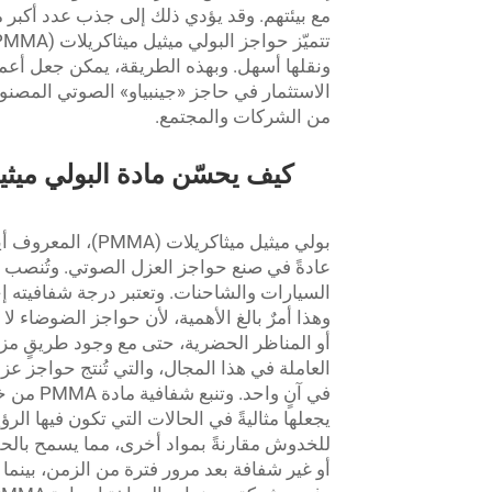
مع بيئتهم. وقد يؤدي ذلك إلى جذب عدد أكبر من
ونقلها أسهل. وبهذه الطريقة، يمكن جعل أعما
من الشركات والمجتمع.
كيف يحسّن مادة البولي ميث
بولي ميثيل ميثاكر
عادةً في صنع حواجز العزل الصوتي. وتُنصب
السيارات والشاحنات. وتعتبر درجة شفافيته إحد
وهذا أمرٌ بالغ الأهمية، لأن حواجز الضوضاء ل
أو المناظر الحضرية، حتى مع وجود طريقٍ مزد
في آنٍ و
للخدوش مقارنةً بمواد أخرى، مما يسمح بالح