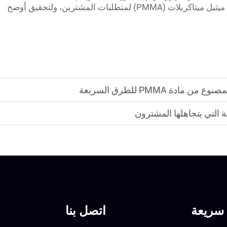
يُعَدُّ أمرًا محوريًّا لضمان مواكبة حواجز البولي ميثيل ميثاكريلات (PMMA) لمتطلبات المشترين، ولتحقيق أوضح
ة PMMA للطرق السريعة
 التي يتجاهلها المشترون
سريعة
اتصل بنا