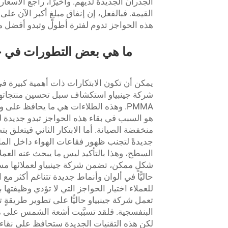
الجدران الجديدة لديهم. وأخيرًا، راجع الأسعا
القيمة. فبالفعل، إن إنفاق مبلغٍ أكبر الآن عل
هذه الحواجز تدوم لفترة أطول وتبدو أفضل م
شركة جينبياو استكشاف سبل تحسين منتجاتها
PMMA. وهذه الطلاءات هي ما يحافظ على 
هو السبب في بقاء هذه الحواجز تبدو جديدة لف
جديدةً لتجنب ظهور فقاعات الهواء داخل الما
السطح، وهذا بالتأكيد ليس ما يبحث عنه العملاء ع
شكلٍ ممكن، تضمن شركة جينبياو لعملائها مستو
حاليًّا في ألوان وأنماط جديدة تتناغم أكثر م
للعملاء اختيار الحواجز التي لا تؤدي وظيفتها بك
البنفسجية. فلقد تسبَّبت أشعة الشمس على مرِ
لكن هذه التقنيات الجديدة ستحافظ على نقاء ج