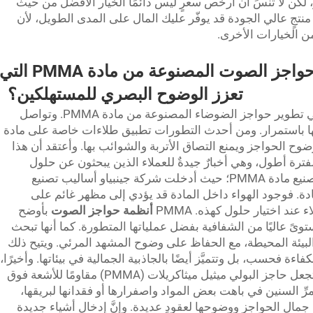
ر، لكن لا تنسَ أن أرخص سعرٍ ليس دائمًا الخيار الأفضل من حيث
ى منتجٍ عالي الجودة قد يوفّر عليك المال على المدى الطويل، لأن
ن الخيارات الأخرى.
ما هي بعض التطورات في حواجز الصوت المصنوعة من مادة PMMA الت
تعزز الوضوح البصري للمستهلكين؟
يمكن أن تكون الابتكارات ذات أهمية كبيرة في تطوير حواجز الضوضاء المصنوعة من مادة PMMA. وتواصل
 باستمرار. ومن أحدث التطورات تطبيق طلاءات خاصة على مادة
وضوح الحواجز ويمنع التصاق الأتربة والشوائب بها. وأعتقد أن هذا
ترة أطول، وهي أخبارٌ جيدةٌ للعملاء الذين يبحثون عن حلول
منخفضة الصيانة. أما الابتكار الثاني فيتعلق بتصنيع مادة PMMA؛ حيث أدخلت شركة جينبياو أساليب تصنيع
دة. فوجود الهواء داخل المادة قد يؤدي إلى مظهر غائم على
ند اختيار حلول كهذه. PMMA
أنظمة حواجز الصوت
بأوضح
ىً عاليًا من الشفافية بفضل عملياتها المتطورة. كما أنها تبحث
ع البيئة المحيطة، مع الحفاظ على وضوح المشهد المرئي. ويتيح ذلك
فاءة فحسب، بل وتتميَّز أيضًا بالجاذبية الجمالية في بيئاتها. وأخيرًا،
تعمل شركة جينبياو حاليًّا على تطوير طريقةٍ تجعل حاجز البولي ميثيل ميثاكريلات (PMMA) مقاومًا للأشعة فوق
ّ السنين في باهت بعض المواد واصفرارها أو فقدانها لبريقها،
مال الحواجز ووضوحها لعقودٍ عديدة. وإنَّ إدخال أشياء جديدة