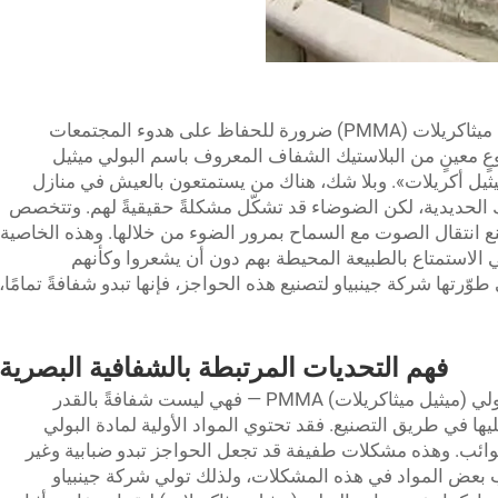
حاجز الصوت المصنوع من مادة البولي ميثيل ميثاكريلات (PMMA) ضرورة للحفاظ على هدوء المجتمعات
عٍ معينٍ من البلاستيك الشفاف المعروف باسم البولي ميثيل
ر لـ «بولي ميثيل أكريلات». وبلا شك، هناك من يستمتعون بالعيش في منازل
لحديدية، لكن الضوضاء قد تشكّل مشكلةً حقيقيةً لهم. وتتخصص
نع انتقال الصوت مع السماح بمرور الضوء من خلالها. وهذه الخاصية
ي الاستمتاع بالطبيعة المحيطة بهم دون أن يشعروا وكأنهم
تها شركة جينبياو لتصنيع هذه الحواجز، فإنها تبدو شفافةً تمامًا،
فهم التحديات المرتبطة بالشفافية البصرية
حواجز العزل الصوتي المصنوعة من مادة البولي (ميثيل ميثاكريلات) PMMA — فهي ليست شفافةً بالقدر
ها في طريق التصنيع. فقد تحتوي المواد الأولية لمادة البولي
وائب. وهذه مشكلات طفيفة قد تجعل الحواجز تبدو ضبابية وغير
بب بعض المواد في هذه المشكلات، ولذلك تولي شركة جينبياو