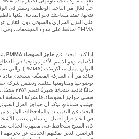
حلٍّ فعّالٍ من الناحية الوظيفية ويتميّز في ا
على العزل الحراري والصوتي دون التنازل عن 
PMMA تحافظ على هدوء المجتمعات، وفي الوقت نفسه تتيح للسكان الاستمتاع بالمناظر المحيطة.
إذا كنت تبحث عن
حاجز الضوضاء PMMA
,
ثم
الأصلية. وهو الاسم الأكثر موثوقيةً في القط
البولي ميثيل ميث
بوضوحها ومقاومتها للتلف. وتضمن شركة جينبياو
حاليًّا قائم
تغطي حواجز الضوضاء. فالشركة المصنِّعة الشر
جينبياو ضماناتٍ تؤكد أن حواجز العزل الصوتي
البحث عن التقييمات والملاحظات الواردة من 
في اتخاذ قرارٍ أفضل. ويتساءل معظم الأشخا
كان المنتج سيحافظ على مظهره الجذّاب بعد س
الراضين الذين يمكنهم الحديث عن تجربتهم ال