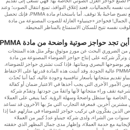
دفعت شركة «جينبياو» إلى اختيار مادة PMMA لصنع حواجز العزل الصوتي الخاصة بها؛ فهي تسعى إلى تقديم
لوقت نفسه بالجماليات. فعند إغلاق النوافذ، تمنع انتقال الصوت؛ وعند
فتحها، تمتد مساحتك نحو المدينة، لكنها بالطبع تصبح صاخبةً بلا توقف. أما باستخدام مادة PMMA، فإنك تحصل
الجمال! فحواجز «جينبياو» العازلة للصوت المصنوعة من مادة
أين تجد حواجز صوتية واضحة من مادة PMMA
 من الضروري البحث عن موردٍ موثوقٍ يوفّر مثل هذه المنتجات
اع. وتركّز شركته على إنتاج حواجز الضوضاء المصنوعة من مادة
اكريلات (PMMA)، والتي تشتهر بوضوحها البصري ومتانتها. فإذا كنت تشتري حواجز للضوضاء،
فتأكد من أن الشركة المصنِّعة تستخدم مادة PMMA عالية الجودة. وقد أثبتت هذه المادة قدرتها على الاحتفاظ
 تقديم منتجاتها بأسعار تنافسية وجودة عالية، كما أننا نُحدّث
ة منتجاتنا شهريًّا لتضم ٣٣٥٦ منتجًا. ومن الأمور الأخرى التي يجب أخذها في الاعتبار ضمان أو كفالة
عية تقف وراء منتجاتها لأنها واثقةٌ من جودتها. وتقدّم شركة
 الخاصة بها ستظل واضحةً وسهلة الرؤية. كما ينبغي على العملاء
مشترين آخرين. فمعرفة التجارب التي مرّ بها الآخرون قد تساعد
ص الذين يفكّرون في تركيب حواجز للضوضاء في منازلهم عما إذا
نوات من الشراء، ولدى شركة جينباو عددٌ كبير من العملاء
إيجابية مع خدمة العملاء، وإظهار مدى جمال المظهر الذي حققته