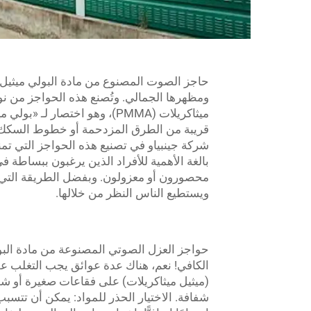
ومظهرها الجمالي. وتُصنع هذه الحواجز من نو
ميثاكريلات (PMMA)، وهو اختصا
قريبة من الطرق المزدحمة أو خطوط السكك ا
شركة جينبياو في تصنيع هذه الحواجز التي تم
بالغة الأهمية للأفراد الذين يرغبون ببساطة ف
محصورون أو معزولون. وبفضل الطريقة التي طوّر
ويستطيع الناس النظر من خلالها.
الكافي! نعم، هناك عدة عوائق يجب التغلب علي
(ميثيل ميثاكريلات) على فقاعات صغيرة أو ش
شفافة. الاختيار الحذر للمواد: يمكن أن تتس