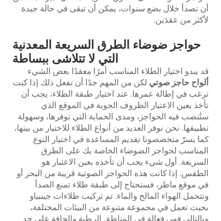
أن تصدأ خلال بضع سنوات، يمكن أن تبقى في حالة جيدة
لأكثر من عقدَين.
حواجز ضوضاء الطرق السريعة المعدنية
التي لا تتلاشى ببساطة
قد يبدو اختيار الطلاء المناسب أمرًا معقدًا بعض الشيء
ألواح حاجز صوتي
لكن من المهم جدًا أن تفعل ذلك إذا كنت
ترغب في إطالة عمرها. عند اختيار طبقة الطلاء، يجب أن
تأخذ بعين الاعتبار الظروف الجوية في الموقع الذي
ستُنصب فيه الحواجز، ومدى الحماية التي توفرها، وسهولة
تطبيقها. نحن نوفر العديد من أنواع الطلاء للاختيار من بينها،
كما يسرّ متخصصونا تقديم المساعدة في اختيار النوع
المناسب لحواجز الضوضاء الخاصة بك على الطرق
السريعة. أول شيء يجب أن تأخذه بعين الاعتبار هو
الطقس. إذا كانت هذه الحواجز الصوتية قريبة من البحر أو
في موقع ماطر، فستحتاج إلى طبقة طلاء تمنع الصدأ
وتتحمل الهواء المالح والماء. تم تركيب طلاءات جينبياو
بحيث تعمل في مجموعة متنوعة من البيئات المختلفة،
وبالتالي فهي فعالة في المناطق الرطبة والجافة على حد