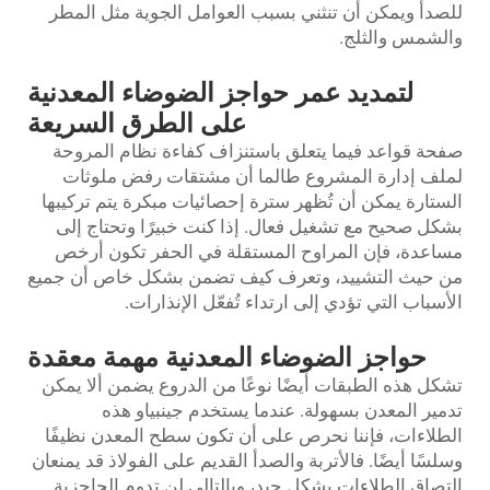
للصدأ ويمكن أن تنثني بسبب العوامل الجوية مثل المطر
والشمس والثلج.
لتمديد عمر حواجز الضوضاء المعدنية
على الطرق السريعة
صفحة قواعد فيما يتعلق باستنزاف كفاءة نظام المروحة
لملف إدارة المشروع طالما أن مشتقات رفض ملوثات
الستارة يمكن أن تُظهر سترة إحصائيات مبكرة يتم تركيبها
بشكل صحيح مع تشغيل فعال. إذا كنت خبيرًا وتحتاج إلى
مساعدة، فإن المراوح المستقلة في الحفر تكون أرخص
من حيث التشييد، وتعرف كيف تضمن بشكل خاص أن جميع
الأسباب التي تؤدي إلى ارتداء تُفعّل الإنذارات.
حواجز الضوضاء المعدنية مهمة معقدة
تشكل هذه الطبقات أيضًا نوعًا من الدروع يضمن ألا يمكن
تدمير المعدن بسهولة. عندما يستخدم جينبياو هذه
الطلاءات، فإننا نحرص على أن تكون سطح المعدن نظيفًا
وسلسًا أيضًا. فالأتربة والصدأ القديم على الفولاذ قد يمنعان
التصاق الطلاءات بشكل جيد، وبالتالي لن تدوم الحاجزية