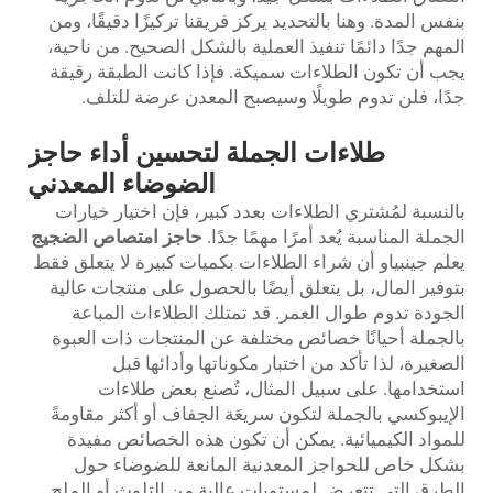
بنفس المدة. وهنا بالتحديد يركز فريقنا تركيزًا دقيقًا، ومن
المهم جدًا دائمًا تنفيذ العملية بالشكل الصحيح. من ناحية،
يجب أن تكون الطلاءات سميكة. فإذا كانت الطبقة رقيقة
جدًا، فلن تدوم طويلًا وسيصبح المعدن عرضة للتلف.
طلاءات الجملة لتحسين أداء حاجز
الضوضاء المعدني
بالنسبة لمُشتري الطلاءات بعدد كبير، فإن اختيار خيارات
الجملة المناسبة يُعد أمرًا مهمًا جدًا.
حاجز امتصاص الضجيج
يعلم جينبياو أن شراء الطلاءات بكميات كبيرة لا يتعلق فقط
بتوفير المال، بل يتعلق أيضًا بالحصول على منتجات عالية
الجودة تدوم طوال العمر. قد تمتلك الطلاءات المباعة
بالجملة أحيانًا خصائص مختلفة عن المنتجات ذات العبوة
الصغيرة، لذا تأكد من اختبار مكوناتها وأدائها قبل
استخدامها. على سبيل المثال، تُصنع بعض طلاءات
الإيبوكسي بالجملة لتكون سريعَة الجفاف أو أكثر مقاومةً
للمواد الكيميائية. يمكن أن تكون هذه الخصائص مفيدة
بشكل خاص للحواجز المعدنية المانعة للضوضاء حول
الطرق التي تتعرض لمستويات عالية من التلوث أو الملح