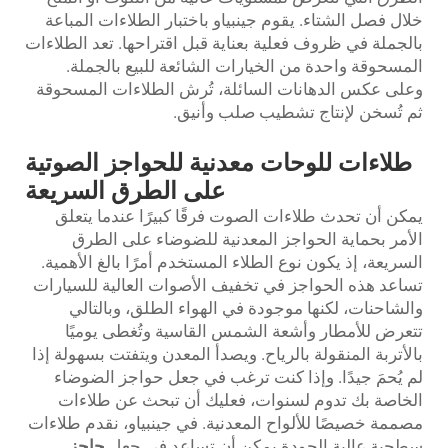
خلال فصل الشتاء. يقوم جينبياو باختبار الطلاءات المباعة
بالجملة في ظروف فعلية بعناية قبل اقتراحها. تعد الطلاءات
المسحوقة واحدة من الخيارات الشائعة للبيع بالجملة.
وعلى عكس الدهانات السائلة، تُرش الطلاءات المسحوقة
ثم تُسخن لإنتاج تشطيب صلب وأنيق.
طلاءات للوحات معدنية للحواجز الصوتية
على الطرق السريعة
يمكن أن تحدث طلاءات الصوت فرقًا كبيرًا عندما يتعلق
الأمر بحماية الحواجز المعدنية للضوضاء على الطرق
السريعة، إذ يكون نوع الطلاء المستخدم أمرًا بالغ الأهمية.
تساعد هذه الحواجز في تخفيف الأصوات العالية للسيارات
والشاحنات، لكنها موجودة في الهواء الطلق، وبالتالي
تتعرض للأمطار وأشعة الشمس القاسية وتُغطى يوميًا
بالأتربة المنقولة بالرياح. ويصدأ المعدن ويتفتت بسهولة إذا
لم يُحمَ جيدًا. وإذا كنت ترغب في جعل حواجز الضوضاء
الخاصة بك تدوم لسنوات، فعليك أن تبحث عن طلاءات
مصممة خصيصًا للألواح المعدنية. في جينبياو، نقدم طلاءات
سطحية عالية الجودة يمكن أن تساعد في جعل
حاجز