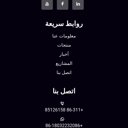
روابط سريعة
معلومات عنا
منتجات
أخبار
المشاريع
اتصل بنا
اتصل بنا
+86-311 85126158
+86-18032232086