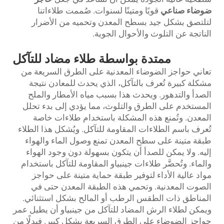
ضوضاء صناعي
قويًا ومتينًا لسنوات. صُممت طلاءاتنا
لتلتصق بشكل جيد بسطح المعدن وتحميه من الأضرار
الناتجة عن التلوث والأحوال الجوية.
ممتدة بواسطة طلاء مضاد للتآكل
تعاني حواجز الضوضاء المعدنية على الطرق السريعة من
مشكلة كبيرة تُعرف بالتآكل، الذي يحدث للمعادن نتيجة
الصدأ والتدهور. ويحدث هذا بسبب مياه الأمطار والملح
المستخدم على الطرق والتلوث، مما يؤدي إلى بدء تحلل
المعدن. وتُمنع هذه المشكلة باستخدام طلاءات خاصة
تُعرف باسم الطلاءات المقاومة للتآكل. ويُشكل هذا الطلاء
طبقة متينة على سطح المعدن تمنع وصول الماء والهواء
إليه. ولا يمكن للصدأ أن يتكون بسهولة دون وجود الهواء
والماء. وتُحضَّر طلاءات جينبياو المقاومة للتآكل باستخدام
مواد عالية الأداء لتوفير طبقة حماية متينة على حواجز
الصوت المعدنية. وتحمي هذه الطبقة المعدن حتى في
المناطق ذات الطقس الرطب أو المالح بشكل استثنائي.
ويمكن لطلاء الرش المضاد للتآكل من جينبياو أن يطيل عمر
حواجز الضوضاء على الطرق السريعة بشكل كبير. فبدلًا من