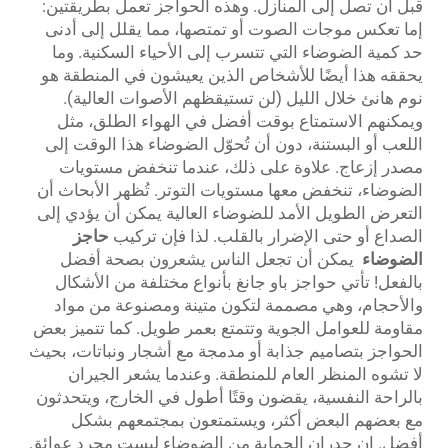
قبل أن تصل إلى المنازل. وهذه الحواجز تعمل بطريقتين:
إما تعكس موجات الصوت أو تمتصها، مما يقلل إلى أدنى
حد كمية الضوضاء التي تتسرب إلى الأحياء السكنية. وما
يحققه هذا أيضًا للأشخاص الذين يعيشون في المنطقة هو
نوم هانئ خلال الليل (لن تستيقظهم الأصوات العالية).
ويمكنهم الاستمتاع بوقت أفضل في الهواء الطلق، مثل
اللعب أو البستنة، دون أن تُحوّل الضوضاء هذا الوقت إلى
مصدر إزعاج. علاوة على ذلك، عندما تنخفض مستويات
الضوضاء، تنخفض معها مستويات التوتر. تُظهر الأبحاث أن
التعرض الطويل الأمد للضوضاء العالية يمكن أن يؤدي إلى
الصداع أو حتى الإضرار بالقلب. لذا فإن تركيب
حاجز
الضوضاء
يمكن أن تجعل الناس يشعرون بصحة أفضل
بالفعل! تأتي حواجز باو جانغ بأنواع مختلفة من الأشكال
والأحجام، وهي مصممة لتكون متينة ومصنوعة من مواد
مقاومة للعوامل الجوية وتتمتع بعمر طويل. كما تتميز بعض
الحواجز بتصاميم جذابة أو مدمجة مع أشجار ونباتات، بحيث
لا تشوه المنظر العام للمنطقة. وعندما يشعر الجيران
بالراحة النفسية، يقضون وقتًا أطول في الخارج، ويتحدثون
مع بعضهم البعض أكثر، ويستمتعون بمجتمعهم بشكل
أفضل. إن جدران الحماية من الضوضاء ليست مجرد عوائق