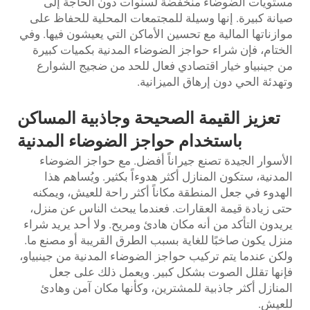
مستويات الضوضاء منخفضة لسنوات دون الحاجة إلى
صيانة كبيرة. إنها وسيلة للمجتمعات المحلية للحفاظ على
موازناتها المالية مع تحسين الأماكن التي يعيشون فيها. وفي
الختام، فإن شراء حواجز الضوضاء المدنية بكميات كبيرة
من جينبياو خيار اقتصادي فعال للحد من ضجيج الشوارع
وتهدئة الحي دون إرهاق الميزانية.
تعزيز القيمة الصحيحة وجاذبية المساكن
باستخدام حواجز الضوضاء المدنية
الأسوار الجيدة تصنع جيراناً أفضل. مع حواجز الضوضاء
المدنية، ستكون المنازل أكثر هدوءاً بكثير. ويُساهم هذا
الهدوء في جعل المنطقة مكاناً أكثر راحة للعيش، ويمكنه
حتى زيادة قيمة العقارات. فعندما يبحث الناس عن منزل،
يريدون التأكد من أنه مكان هادئ ومريح. ولا أحد يريد شراء
منزل يكون صاخبًا للغاية بسبب الطرق القريبة أو مصنع ما.
ولكن عندما يتم تركيب حواجز الضوضاء المدنية من جينبياو،
فإنها تقلل الصوت بشكل كبير. ويعمل ذلك على جعل
المنازل أكثر جاذبية للمشترين، وكأنها مكان آمن وهادئ
للعيش.