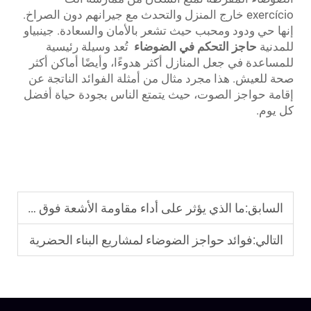
exercício خارج المنزل والتحدث مع جيرانهم دون الصراخ.
إنها حي ودود ومحبب حيث تشعر بالأمان والسعادة. جينبياو
للمدنية
حاجز التحكم في الضوضاء
تُعد وسيلة رئيسية
للمساعدة في جعل المنازل أكثر هدوءًا، وأيضًا أماكن أكثر
صحة للعيش. هذا مجرد مثال من أمثلة الفوائد الناتجة عن
إقامة حواجز الصوت، حيث يتمتع الناس بجودة حياة أفضل
كل يوم.
السابق:
ما الذي يؤثر على أداء مقاومة الأشعة فوق البنفسجية في أنظمة حواجز الضوضاء من مادة البولي ميثيل ميثا أكريلات (PMMA)
التالي:
فوائد حواجز الضوضاء لمشاريع البناء الحضرية