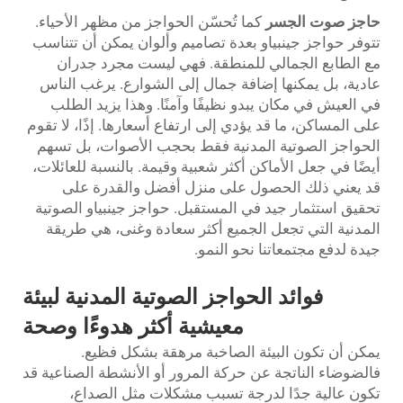
حاجز صوت الجسر
كما تُحسّن الحواجز من مظهر الأحياء.
تتوفر حواجز جينبياو بعدة تصاميم وألوان يمكن أن تتناسب
مع الطابع الجمالي للمنطقة. فهي ليست مجرد جدران
عادية، بل يمكنها إضافة جمال إلى الشوارع. يرغب الناس
في العيش في مكان يبدو نظيفًا وآمنًا. وهذا يزيد الطلب
على المساكن، ما قد يؤدي إلى ارتفاع أسعارها. إذًا، لا تقوم
الحواجز الصوتية المدنية فقط بحجب الأصوات، بل تسهم
أيضًا في جعل الأماكن أكثر شعبية وقيمة. بالنسبة للعائلات،
قد يعني ذلك الحصول على منزل أفضل والقدرة على
تحقيق استثمار جيد في المستقبل. حواجز جينبياو الصوتية
المدنية التي تجعل الجميع أكثر سعادة وغنى، هي طريقة
جيدة لدفع مجتمعاتنا نحو النمو.
فوائد الحواجز الصوتية المدنية لبيئة
معيشية أكثر هدوءًا وصحة
يمكن أن تكون البيئة الصاخبة مرهقة بشكل فظيع.
فالضوضاء الناتجة عن حركة المرور أو الأنشطة الصناعية قد
تكون عالية جدًا لدرجة تسبب مشكلات مثل الصداع،