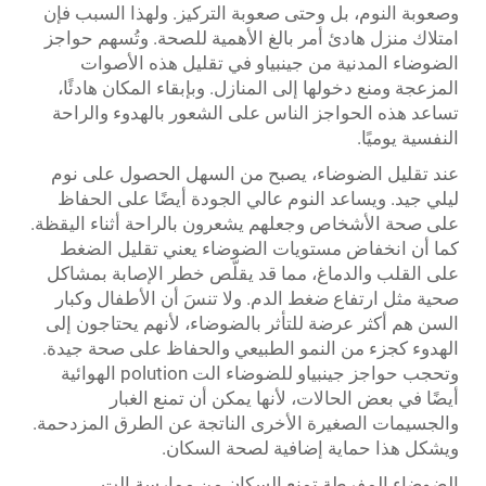
وصعوبة النوم، بل وحتى صعوبة التركيز. ولهذا السبب فإن
امتلاك منزل هادئ أمر بالغ الأهمية للصحة. وتُسهم حواجز
الضوضاء المدنية من جينبياو في تقليل هذه الأصوات
المزعجة ومنع دخولها إلى المنازل. وبإبقاء المكان هادئًا،
تساعد هذه الحواجز الناس على الشعور بالهدوء والراحة
النفسية يوميًا.
عند تقليل الضوضاء، يصبح من السهل الحصول على نوم
ليلي جيد. ويساعد النوم عالي الجودة أيضًا على الحفاظ
على صحة الأشخاص وجعلهم يشعرون بالراحة أثناء اليقظة.
كما أن انخفاض مستويات الضوضاء يعني تقليل الضغط
على القلب والدماغ، مما قد يقلّص خطر الإصابة بمشاكل
صحية مثل ارتفاع ضغط الدم. ولا تنسَ أن الأطفال وكبار
السن هم أكثر عرضة للتأثر بالضوضاء، لأنهم يحتاجون إلى
الهدوء كجزء من النمو الطبيعي والحفاظ على صحة جيدة.
وتحجب حواجز جينبياو للضوضاء الت polution الهوائية
أيضًا في بعض الحالات، لأنها يمكن أن تمنع الغبار
والجسيمات الصغيرة الأخرى الناتجة عن الطرق المزدحمة.
ويشكل هذا حماية إضافية لصحة السكان.
الضوضاء المفرطة تمنع السكان من ممارسة الت