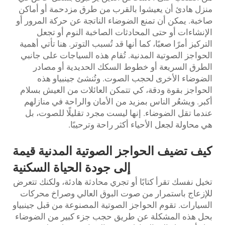
منزل هادئ أن يعيشوا بالقرب من طرق مزدحمة أو أماكن
صاخبة. يمكن أن تمنع الضوضاء الناتجة عن حركة المرور أو
الإنشاءات أو حتى المحادثات الصاخبة النوم أو تجعل
التركيز أمرًا صعبًا، كما أنها قد تُسبب التوتر. هنا تأتي أهمية
الحواجز الصوتية المدنية. تُقام هذه السياجات على جانبي
الطرق السريعة أو خطوط السكك الحديدية أو مصادر
الضوضاء الأخرى لحجب الصوت. وتُنشئ جينبياو هذه
الحواجز بقوة ودقة، كي تتمكن العائلات من العيش بسلام
أكبر. ويشعُر الناس بمزيد من الأمان والراحة في منازلهم
عندما تقل الضوضاء. إنها ليست مجرد تقليلًا للصوت، بل
هي محاولة لجعل الأحياء أكثر راحة وترحيبًا.
كيف تضيف الحواجز الصوتية المدنية قيمة
إلى جودة الحياة السكنية
تخيل نفسك تقرأ كتابًا أو تجري محادثة هادئة، ولكنك تتعرض
للإزعاج باستمرار من صوت البوق العالي وصراخ محركات
السيارات. تقوم الحواجز الصوتية المصنوعة من قبل جينبياو
بحل هذه المشكلة عن طريق حجب جزء كبير من الضوضاء