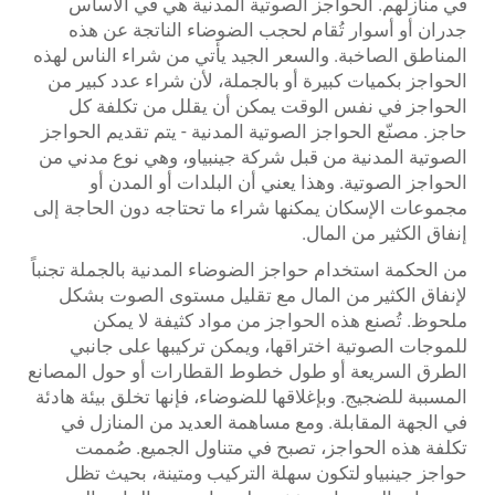
في منازلهم. الحواجز الصوتية المدنية هي في الأساس
جدران أو أسوار تُقام لحجب الضوضاء الناتجة عن هذه
المناطق الصاخبة. والسعر الجيد يأتي من شراء الناس لهذه
الحواجز بكميات كبيرة أو بالجملة، لأن شراء عدد كبير من
الحواجز في نفس الوقت يمكن أن يقلل من تكلفة كل
حاجز. مصنّع الحواجز الصوتية المدنية - يتم تقديم الحواجز
الصوتية المدنية من قبل شركة جينبياو، وهي نوع مدني من
الحواجز الصوتية. وهذا يعني أن البلدات أو المدن أو
مجموعات الإسكان يمكنها شراء ما تحتاجه دون الحاجة إلى
إنفاق الكثير من المال.
من الحكمة استخدام حواجز الضوضاء المدنية بالجملة تجنباً
لإنفاق الكثير من المال مع تقليل مستوى الصوت بشكل
ملحوظ. تُصنع هذه الحواجز من مواد كثيفة لا يمكن
للموجات الصوتية اختراقها، ويمكن تركيبها على جانبي
الطرق السريعة أو طول خطوط القطارات أو حول المصانع
المسببة للضجيج. وبإغلاقها للضوضاء، فإنها تخلق بيئة هادئة
في الجهة المقابلة. ومع مساهمة العديد من المنازل في
تكلفة هذه الحواجز، تصبح في متناول الجميع. صُممت
حواجز جينبياو لتكون سهلة التركيب ومتينة، بحيث تظل