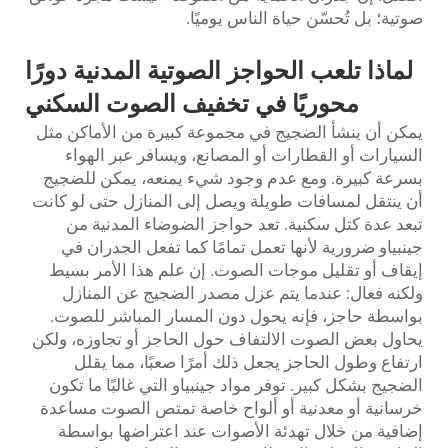
صوتية؛ بل تُحسّن حياة الناس يوميًا.
لماذا تلعب الحواجز الصوتية المدنية دورًا
محوريًا في تخفيف الصوت السكني
يمكن أن ينشأ الضجيج في مجموعة كبيرة من الأماكن مثل
السيارات أو القطارات أو المصانع، ويسافر عبر الهواء
بسرعة كبيرة. ومع عدم وجود شيء يمنعه، يمكن للضجيج
أن ينتقل لمسافات طويلة ويصل إلى المنازل حتى لو كانت
تبعد عدة كتل سكنية. تعد حواجز الضوضاء المدنية من
جينبياو ضرورية لأنها تعمل تمامًا كما تفعل الجدران في
إيقاف أو تقليل موجات الصوت. إن علم هذا الأمر بسيط
ولكنه فعال: عندما يتم عزل مصدر الضجيج عن المنازل
بواسطة حاجز، فإنه يحول دون المسار المباشر للصوت.
يحاول بعض الصوت الالتفاف حول الحاجز أو تجاوزه، ولكن
ارتفاع وطول الحاجز يجعل ذلك أمرًا صعبًا، مما يقلل
الضجيج بشكل كبير. توفر مواد جينبياو التي غالبًا ما تكون
خرسانية أو معدنية أو ألواح خاصة تمتص الصوت مساعدة
إضافية من خلال تهدئة الأصوات عند اعتراضها بواسطة