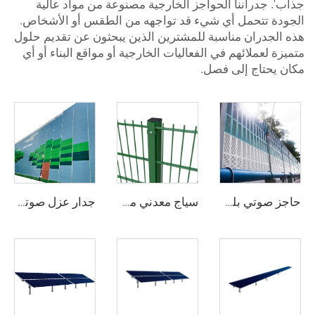
اب'. جدراننا الحواجز الخارجية مصنوعة من مواد عالية
جودة تتحمل أي شيء قد تواجهه من الطقس أو الأشخاص.
ه الجدران مناسبة للمشترين الذين يبحثون عن تقديم حلول
ميزة لعملائهم في الفعاليات الخارجية أو مواقع البناء أو أي
ان يحتاج إلى فصل.
حاجز صوتي بلوري
سياج معدني مشدود زخرفي بأمان عالي طبقة خضراء من الفينيل 868 شبكة سلكية مزدوجة للحديقة
جدار عزل صوتي ثقيل لاستخدامه في مواقع المشاريع الخارجية للحواجز المؤقتة للضجيج