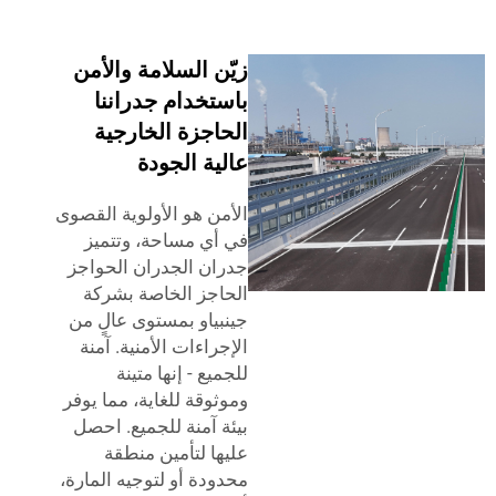
زيّن السلامة والأمن
باستخدام جدراننا
الحاجزة الخارجية
عالية الجودة
الأمن هو الأولوية القصوى
في أي مساحة، وتتميز
جدران
الجدران الحواجز
الحاجز الخاصة بشركة
جينبياو بمستوى عالٍ من
الإجراءات الأمنية. آمنة
للجميع - إنها متينة
وموثوقة للغاية، مما يوفر
بيئة آمنة للجميع. احصل
عليها لتأمين منطقة
محدودة أو لتوجيه المارة،