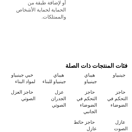
أو لإضافة طبقة من
الحماية لحماية الأشخاص
والممتلكات.
ئات المنتجات ذات الصلة
ينبياو
هيباي
هيباي
خبي جينبياو
جينبياو
جينبياو للبناء
لمواد البناء
اجز
حاجز
عزل
حاجز العزل
تحكم في
التحكم في
الجدران
الصوتي
ضوضاء
الضوضاء
الصوتي
الجانبي
ازل
حاجز حائط
لصوت
عازل