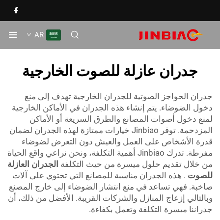
AR
جدران عازلة للصوت الخارجية
ران الحواجز الصوتية للجدران الخارجية تهدف إلى منع
ول الضوضاء. يتم إنشاء هذه الجدران في الأماكن الخارجية
نع دخول أصوات المصانع والطرق السريعة أو الأماكن
المزدحمة. توفر Jinbiao خيارات ممتازة لهذه الجدران لضمان
رة الأشخاص على العمل والعيش دون التعرض لضوضاء
مفرطة. تدرك Jinbiao أهمية التكلفة، ونحن نراعي واقع الحياة
 خلال تقديم حلول ميسرة من حيث التكلفة
الجدران العازلة
لصوت
. هذه الجدران مناسبة للمصانع التي تحتوي على آلات
خبة. فهي تساعد في منع انتشار الضوضاء إلى خارج المصنع
التالي إزعاج المنازل والشركات القريبة. الأفضل من ذلك، أن
راننا ميسرة التكلفة وتعمل بكفاءة.