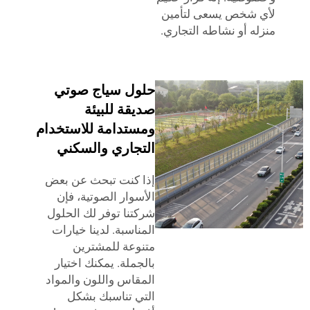
لأي شخص يسعى لتأمين
منزله أو نشاطه التجاري.
حلول سياج صوتي
صديقة للبيئة
ومستدامة للاستخدام
التجاري والسكني
إذا كنت تبحث عن بعض
الأسوار الصوتية، فإن
شركتنا توفر لك الحلول
المناسبة. لدينا خيارات
متنوعة للمشترين
بالجملة. يمكنك اختيار
المقاس واللون والمواد
التي تناسبك بشكل