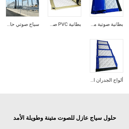
بطانية صوتية متعددة الألوان حاجز الصوت شبكات للحجب ستائر عازلة للصوت بطانية حاجزة للضوضاء
بطانية PVC صوتية لعزل الصوت للأستخدام الصناعي والمنزلي ستائر حاجزة للضوضاء لعزل الصوت
سياج صوتي حاجز للضوضاء/ سياج ماص للصوت / ألواح صوتية لعزل الضوضاء
ألواح الجدران الخارجية حاجز للضوضاء لعزل الصوت وسياج صوتي للسقالات
حلول سياج عازل للصوت متينة وطويلة الأمد